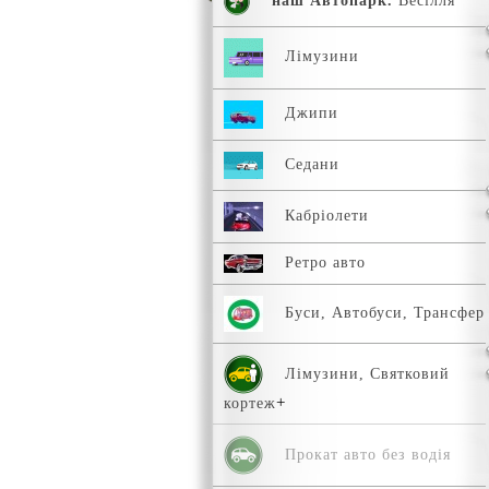
наш Автопарк.
Весілля
Лімузини
Джипи
Седани
Кабріолети
Ретро авто
Буси, Автобуси, Трансфер
Лімузини, Святковий
кортеж
Прокат авто без водія