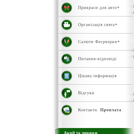
Прикраси для авто
Організація свята
Салюти Феєрверки
Питання-відповіді
Цікава інформація
Відгуки
Контакти.
Проплата
Акції та знижки