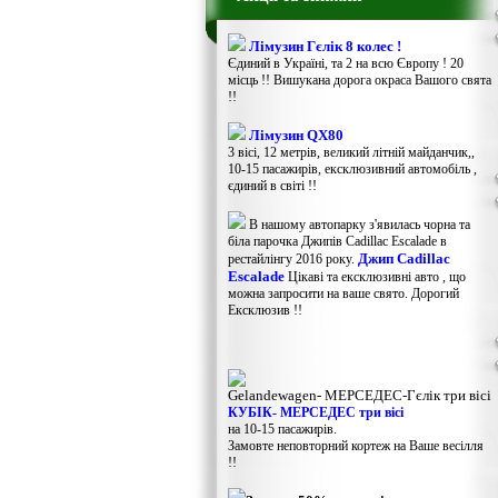
Лімузин Гєлік 8 колес !
Єдиний в Україні, та 2 на всю Європу ! 20
місць !! Вишукана дорога окраса Вашого свята
!!
Лімузин QX80
3 вісі, 12 метрів, великий літній майданчик,,
10-15 пасажирів, ексклюзивний автомобіль ,
єдиний в світі !!
В нашому автопарку з'явилась чорна та
біла парочка Джипів Cadillac Escalade в
Джип Cadillac
рестайлінгу 2016 року.
Escalade
Цікаві та ексклюзивні авто , що
можна запросити на ваше свято. Дорогий
Ексклюзив !!
Gelandewagen​- МЕРСЕДЕС-Гєлік три вісі
КУБІК- МЕРСЕДЕС три вісі
на 10-15 пасажирів.
Замовте неповторний кортеж на Ваше весілля
!!