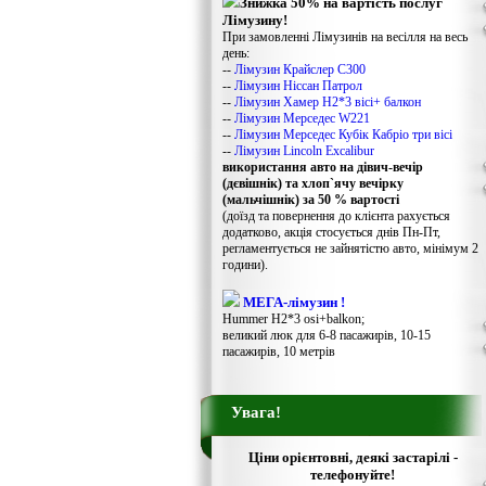
Знижка 50% на вартість послуг
Лімузину!
При замовленні Лімузинів на весілля на весь
день:
--
Лімузин Крайслер С300
--
Лімузин Ніссан Патрол
--
Лімузин Хамер Н2*3 вісі+ балкон
--
Лімузин Мерседес W221
--
Лімузин Мерседес Кубік Кабріо три вісі
--
Лімузин Lincoln Excalibur
використання авто на дівич-вечір
(дєвішнік) та хлоп`ячу вечірку
(мальчішнік) за 50 % вартості
(доїзд та повернення до клієнта рахується
додатково, акція стосується днів Пн-Пт,
регламентується не зайнятістю авто, мінімум 2
години).
МЕГА-лімузин !
Hummer H2*3 osi+balkon;
великий люк для 6-8 пасажирів, 10-15
пасажирів, 10 метрів
Увага!
Ціни орієнтовні, деякі застарілі -
телефонуйте!