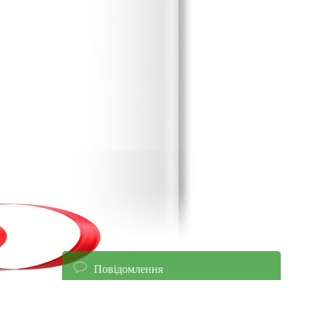
Повідомлення
енням уточнюйте ціни!