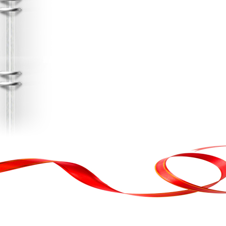
, кортеж, організація свята
ькою атакою було відновлено резервну копію сайту. Перед замовл