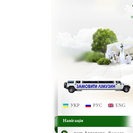
п
УКР
РУС
ENG
Навігація