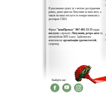
В рекламних цілях та з метою дослідження
ринку, деякі ціни на Лімузини та інші авто, а
також на наші послуги та товари написані у
долларах США
Фірма
"ікваПрокат" 067-405-53-55
надає
послуги
з прокату
Лімузинів, ретро авто
та
автомобілів ВІП класу. Здійснюємо
комплексну
організацію урочистостей
,
супровід
Знайдіть нас:
® 2026
ікваПрокат
- прокат лімузинів
У зв'язку із хакерс