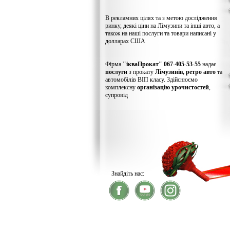
В рекламних цілях та з метою дослідження
ринку, деякі ціни на Лімузини та інші авто, а
також на наші послуги та товари написані у
долларах США
Фірма
"ікваПрокат" 067-405-53-55
надає
послуги
з прокату
Лімузинів, ретро авто
та
автомобілів ВІП класу. Здійснюємо
комплексну
організацію урочистостей
,
супровід
Знайдіть нас:
® 2026
ікваПрокат
- прокат лімузинів
У зв'язку із хакерс