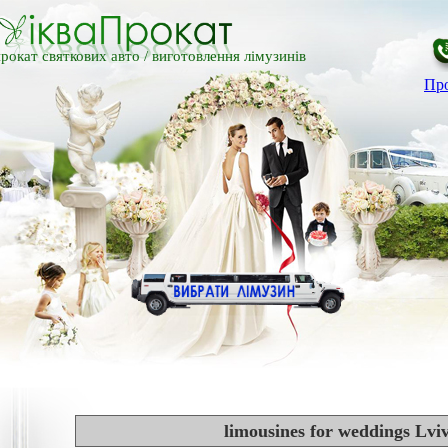
рокат святкових авто /
виготовлення лімузинів
Про
limousines for weddings Lviv