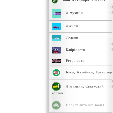
наш Автопарк.
Весілля
Лімузини
Джипи
Седани
Кабріолети
Ретро авто
Буси, Автобуси, Трансфер
Лімузини, Святковий
кортеж
Прокат авто без водія