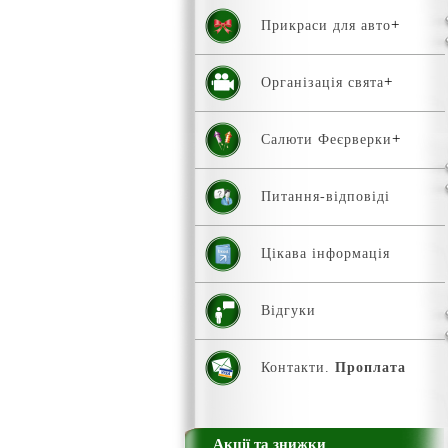
Прикраси для авто
Організація свята
Салюти Феєрверки
Питання-відповіді
Цікава інформація
Відгуки
Контакти.
Проплата
Акції та знижки