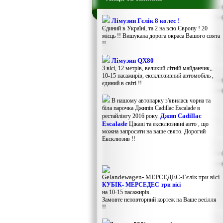
Лімузин Гєлік 8 колес !
Єдиний в Україні, та 2 на всю Європу ! 20
місць !! Вишукана дорога окраса Вашого свята
!!
Лімузин QX80
3 вісі, 12 метрів, великий літній майданчик,,
10-15 пасажирів, ексклюзивний автомобіль ,
єдиний в світі !!
В нашому автопарку з'явилась чорна та
біла парочка Джипів Cadillac Escalade в
Джип Cadillac
рестайлінгу 2016 року.
Escalade
Цікаві та ексклюзивні авто , що
можна запросити на ваше свято. Дорогий
Ексклюзив !!
Gelandewagen​- МЕРСЕДЕС-Гєлік три вісі
КУБІК- МЕРСЕДЕС три вісі
на 10-15 пасажирів.
Замовте неповторний кортеж на Ваше весілля
!!