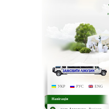
п
УКР
РУС
ENG
Навігація