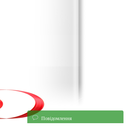
Повідомлення
енням уточнюйте ціни!