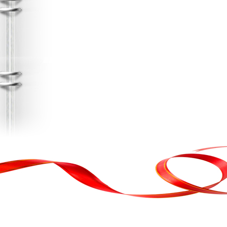
, кортеж, організація свята
ькою атакою було відновлено резервну копію сайту. Перед замовл