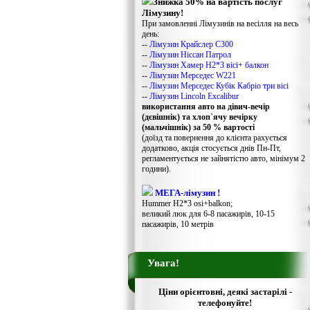
Знижка 50% на вартість послуг
Лімузину!
При замовленні Лімузинів на весілля на весь
день:
--
Лімузин Крайслер С300
--
Лімузин Ніссан Патрол
--
Лімузин Хамер Н2*3 вісі+ балкон
--
Лімузин Мерседес W221
--
Лімузин Мерседес Кубік Кабріо три вісі
--
Лімузин Lincoln Excalibur
використання авто на дівич-вечір
(дєвішнік) та хлоп`ячу вечірку
(мальчішнік) за 50 % вартості
(доїзд та повернення до клієнта рахується
додатково, акція стосується днів Пн-Пт,
регламентується не зайнятістю авто, мінімум 2
години).
МЕГА-лімузин !
Hummer H2*3 osi+balkon;
великий люк для 6-8 пасажирів, 10-15
пасажирів, 10 метрів
Увага!
Ціни орієнтовні, деякі застарілі -
телефонуйте!