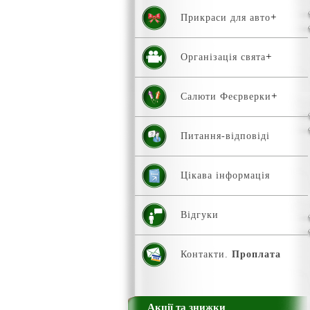
Прикраси для авто
Організація свята
Салюти Феєрверки
Питання-відповіді
Цікава інформація
Відгуки
Контакти.
Проплата
Акції та знижки