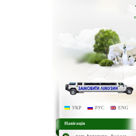
п
УКР
РУС
ENG
Навігація