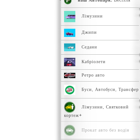
наш Автопарк.
Весілля
Лімузини
Джипи
Седани
Кабріолети
Ретро авто
Буси, Автобуси, Трансфер
Лімузини, Святковий
кортеж
Прокат авто без водія