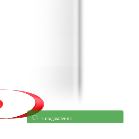
Повідомлення
енням уточнюйте ціни!