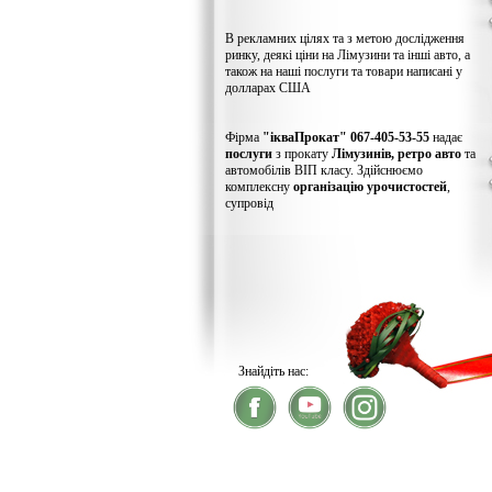
В рекламних цілях та з метою дослідження
ринку, деякі ціни на Лімузини та інші авто, а
також на наші послуги та товари написані у
долларах США
Фірма
"ікваПрокат" 067-405-53-55
надає
послуги
з прокату
Лімузинів, ретро авто
та
автомобілів ВІП класу. Здійснюємо
комплексну
організацію урочистостей
,
супровід
Знайдіть нас:
® 2026
ікваПрокат
- прокат лімузинів
У зв'язку із хакерс