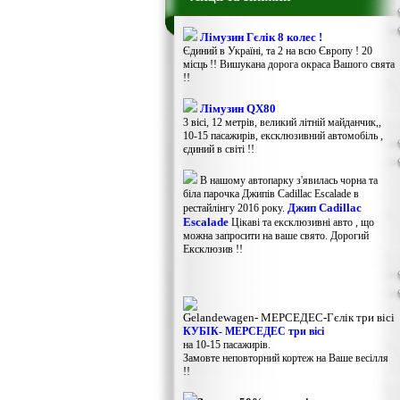
Лімузин Гєлік 8 колес !
Єдиний в Україні, та 2 на всю Європу ! 20
місць !! Вишукана дорога окраса Вашого свята
!!
Лімузин QX80
3 вісі, 12 метрів, великий літній майданчик,,
10-15 пасажирів, ексклюзивний автомобіль ,
єдиний в світі !!
В нашому автопарку з'явилась чорна та
біла парочка Джипів Cadillac Escalade в
Джип Cadillac
рестайлінгу 2016 року.
Escalade
Цікаві та ексклюзивні авто , що
можна запросити на ваше свято. Дорогий
Ексклюзив !!
Gelandewagen​- МЕРСЕДЕС-Гєлік три вісі
КУБІК- МЕРСЕДЕС три вісі
на 10-15 пасажирів.
Замовте неповторний кортеж на Ваше весілля
!!