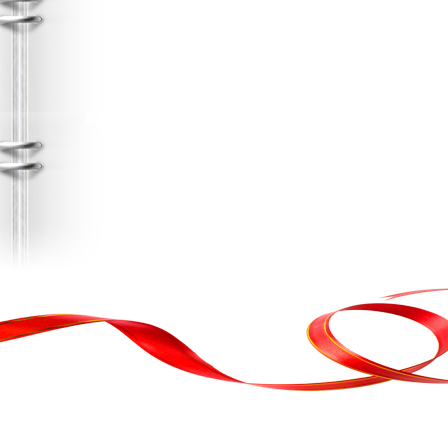
, кортеж, організація свята
ькою атакою було відновлено резервну копію сайту. Перед замовл