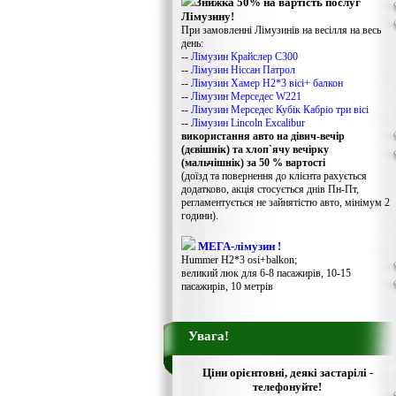
Знижка 50% на вартість послуг
Лімузину!
При замовленні Лімузинів на весілля на весь
день:
--
Лімузин Крайслер С300
--
Лімузин Ніссан Патрол
--
Лімузин Хамер Н2*3 вісі+ балкон
--
Лімузин Мерседес W221
--
Лімузин Мерседес Кубік Кабріо три вісі
--
Лімузин Lincoln Excalibur
використання авто на дівич-вечір
(дєвішнік) та хлоп`ячу вечірку
(мальчішнік) за 50 % вартості
(доїзд та повернення до клієнта рахується
додатково, акція стосується днів Пн-Пт,
регламентується не зайнятістю авто, мінімум 2
години).
МЕГА-лімузин !
Hummer H2*3 osi+balkon;
великий люк для 6-8 пасажирів, 10-15
пасажирів, 10 метрів
Увага!
Ціни орієнтовні, деякі застарілі -
телефонуйте!