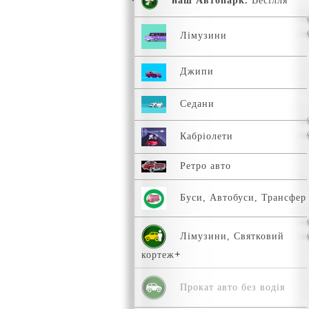
наш Автопарк.
Весілля
Лімузини
Джипи
Седани
Кабріолети
Ретро авто
Буси, Автобуси, Трансфер
Лімузини, Святковий
кортеж
Прокат авто без водія