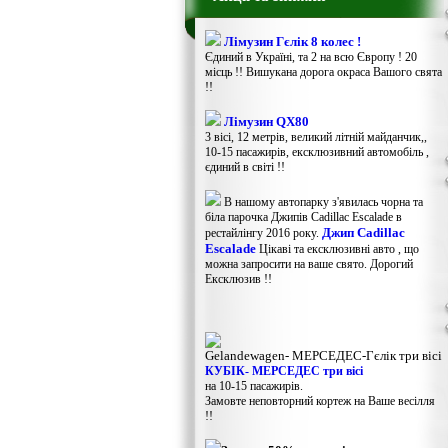
Лімузин Гєлік 8 колес !
Єдиний в Україні, та 2 на всю Європу ! 20
місць !! Вишукана дорога окраса Вашого свята
!!
Лімузин QX80
3 вісі, 12 метрів, великий літній майданчик,,
10-15 пасажирів, ексклюзивний автомобіль ,
єдиний в світі !!
В нашому автопарку з'явилась чорна та
біла парочка Джипів Cadillac Escalade в
Джип Cadillac
рестайлінгу 2016 року.
Escalade
Цікаві та ексклюзивні авто , що
можна запросити на ваше свято. Дорогий
Ексклюзив !!
Gelandewagen​- МЕРСЕДЕС-Гєлік три вісі
КУБІК- МЕРСЕДЕС три вісі
на 10-15 пасажирів.
Замовте неповторний кортеж на Ваше весілля
!!