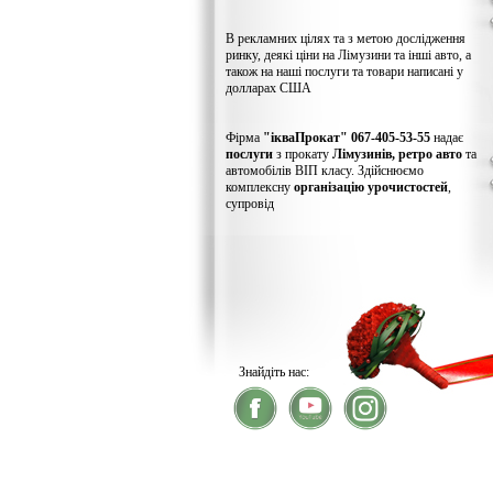
В рекламних цілях та з метою дослідження
ринку, деякі ціни на Лімузини та інші авто, а
також на наші послуги та товари написані у
долларах США
Фірма
"ікваПрокат" 067-405-53-55
надає
послуги
з прокату
Лімузинів, ретро авто
та
автомобілів ВІП класу. Здійснюємо
комплексну
організацію урочистостей
,
супровід
Знайдіть нас:
® 2026
ікваПрокат
- прокат лімузинів
У зв'язку із хакерс