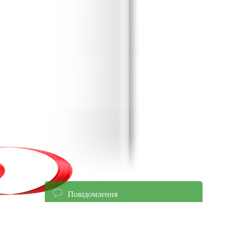
Повідомлення
енням уточнюйте ціни!