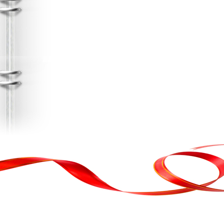
, кортеж, організація свята
ькою атакою було відновлено резервну копію сайту. Перед замовл