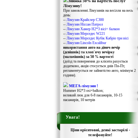
Знижка 50% на вартість послуг
Лімузину!
При замовленні Лімузинів на весілля на весь
день:
--
Лімузин Крайслер С300
--
Лімузин Ніссан Патрол
--
Лімузин Хамер Н2*3 вісі+ балкон
--
Лімузин Мерседес W221
--
Лімузин Мерседес Кубік Кабріо три вісі
--
Лімузин Lincoln Excalibur
використання авто на дівич-вечір
(дєвішнік) та хлоп`ячу вечірку
(мальчішнік) за 50 % вартості
(доїзд та повернення до клієнта рахується
додатково, акція стосується днів Пн-Пт,
регламентується не зайнятістю авто, мінімум 2
години).
МЕГА-лімузин !
Hummer H2*3 osi+balkon;
великий люк для 6-8 пасажирів, 10-15
пасажирів, 10 метрів
Увага!
Ціни орієнтовні, деякі застарілі -
телефонуйте!