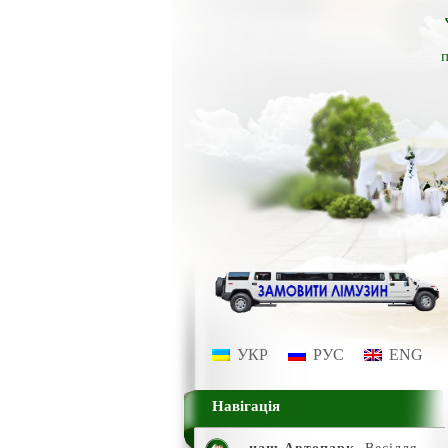
п
УКР
РУС
ENG
Навігація