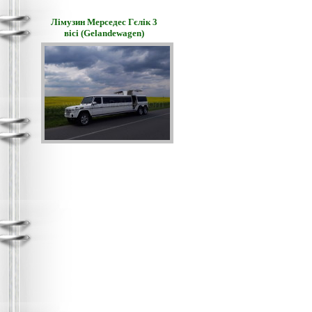
Лімузин Мерседес Гєлік 3
вісі (Gelandewagen)