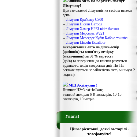
Знижка 50% на вартість послуг
Лімузину!
При замовленні Лімузинів на весілля на весь
день:
--
Лімузин Крайслер С300
--
Лімузин Ніссан Патрол
--
Лімузин Хамер Н2*3 вісі+ балкон
--
Лімузин Мерседес W221
--
Лімузин Мерседес Кубік Кабріо три вісі
--
Лімузин Lincoln Excalibur
використання авто на дівич-вечір
(дєвішнік) та хлоп`ячу вечірку
(мальчішнік) за 50 % вартості
(доїзд та повернення до клієнта рахується
додатково, акція стосується днів Пн-Пт,
регламентується не зайнятістю авто, мінімум 2
години).
МЕГА-лімузин !
Hummer H2*3 osi+balkon;
великий люк для 6-8 пасажирів, 10-15
пасажирів, 10 метрів
Увага!
Ціни орієнтовні, деякі застарілі -
телефонуйте!