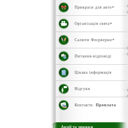
Прикраси для авто
Організація свята
Салюти Феєрверки
Питання-відповіді
Цікава інформація
Відгуки
Контакти.
Проплата
Акції та знижки