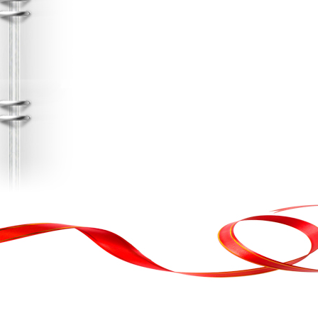
, кортеж, організація свята
ькою атакою було відновлено резервну копію сайту. Перед замовл