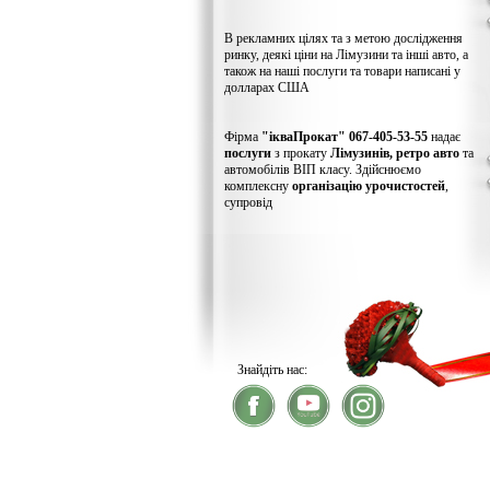
В рекламних цілях та з метою дослідження
ринку, деякі ціни на Лімузини та інші авто, а
також на наші послуги та товари написані у
долларах США
Фірма
"ікваПрокат" 067-405-53-55
надає
послуги
з прокату
Лімузинів, ретро авто
та
автомобілів ВІП класу. Здійснюємо
комплексну
організацію урочистостей
,
супровід
Знайдіть нас:
® 2026
ікваПрокат
- прокат лімузинів
У зв'язку із хакерс