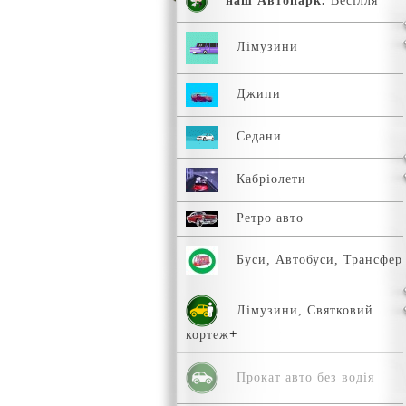
наш Автопарк.
Весілля
Лімузини
Джипи
Седани
Кабріолети
Ретро авто
Буси, Автобуси, Трансфер
Лімузини, Святковий
кортеж
Прокат авто без водія