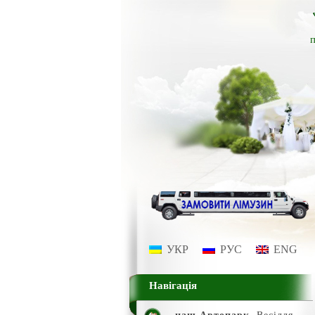
п
УКР
РУС
ENG
Навігація