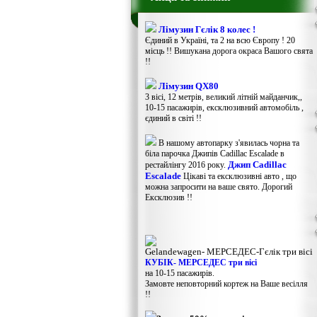
Лімузин Гєлік 8 колес !
Єдиний в Україні, та 2 на всю Європу ! 20
місць !! Вишукана дорога окраса Вашого свята
!!
Лімузин QX80
3 вісі, 12 метрів, великий літній майданчик,,
10-15 пасажирів, ексклюзивний автомобіль ,
єдиний в світі !!
В нашому автопарку з'явилась чорна та
біла парочка Джипів Cadillac Escalade в
Джип Cadillac
рестайлінгу 2016 року.
Escalade
Цікаві та ексклюзивні авто , що
можна запросити на ваше свято. Дорогий
Ексклюзив !!
Gelandewagen​- МЕРСЕДЕС-Гєлік три вісі
КУБІК- МЕРСЕДЕС три вісі
на 10-15 пасажирів.
Замовте неповторний кортеж на Ваше весілля
!!