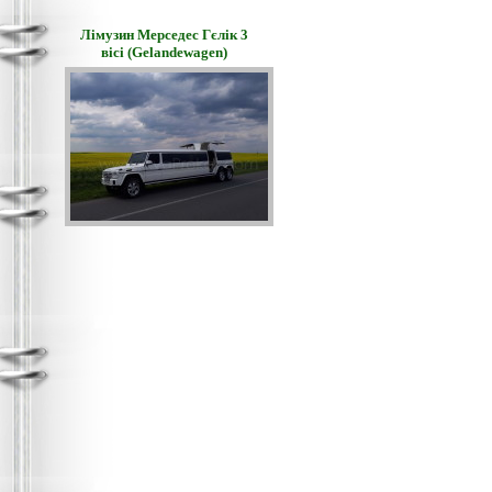
Лімузин Мерседес Гєлік 3
вісі (Gelandewagen)