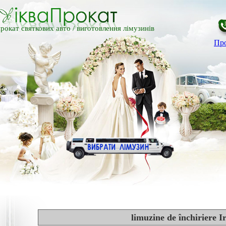
рокат святкових авто /
виготовлення лімузинів
Про
limuzine de închiriere I