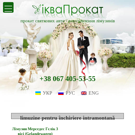
прокат святкових авто /
виготовлення лімузинів
+38 067 405-53-55
УКР
РУС
ENG
limuzine pentru închiriere intramontană
Лімузин Мерседес Гєлік 3
вісі (Gelandewagen)