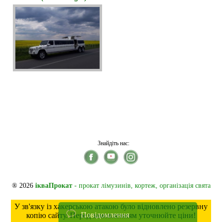
Знайдіть нас:
® 2026
ікваПрокат
- прокат лімузинів, кортеж, організація свята
У зв'язку із хакерською атакою було відновлено резервну
Повідомлення
копію сайту. Перед замовленням уточнюйте ціни!