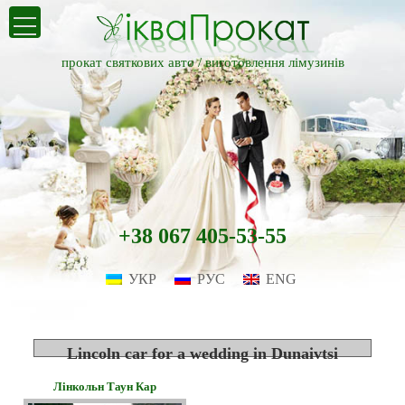
прокат святкових авто /
виготовлення лімузинів
+38 067 405-53-55
УКР
РУС
ENG
Lincoln car for a wedding in Dunaivtsi
Лінкольн Таун Кар