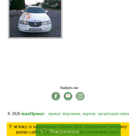
Знайдіть нас:
® 2026
ікваПрокат
- прокат лімузинів, кортеж, організація свята
У зв'язку із хакерською атакою було відновлено резервну
Повідомлення
копію сайту. Перед замовленням уточнюйте ціни!