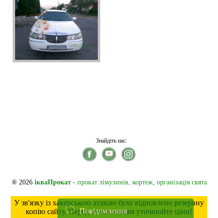
Знайдіть нас:
® 2026
ікваПрокат
- прокат лімузинів, кортеж, організація свята
У зв'язку із хакерською атакою було відновлено резервну
Повідомлення
копію сайту. Перед замовленням уточнюйте ціни!