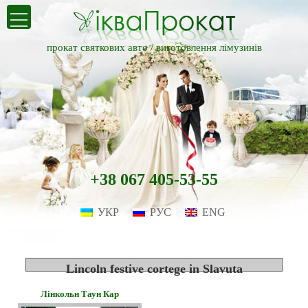
прокат святкових авто /
виготовлення лімузинів
+38 067 405-53-55
УКР
РУС
ENG
Lincoln festive cortege in Slavuta
Лінкольн Таун Кар