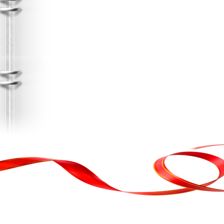
, кортеж, організація свята
ькою атакою було відновлено резервну копію сайту. Перед замовл