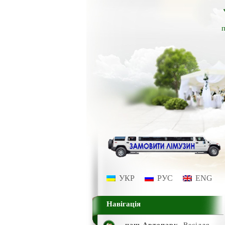
п
УКР
РУС
ENG
Навігація