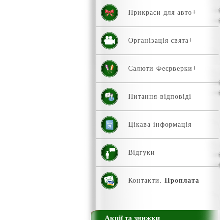
Прикраси для авто
Організація свята
Салюти Феєрверки
Питання-відповіді
Цікава інформація
Відгуки
Контакти.
Проплата
Акції та знижки