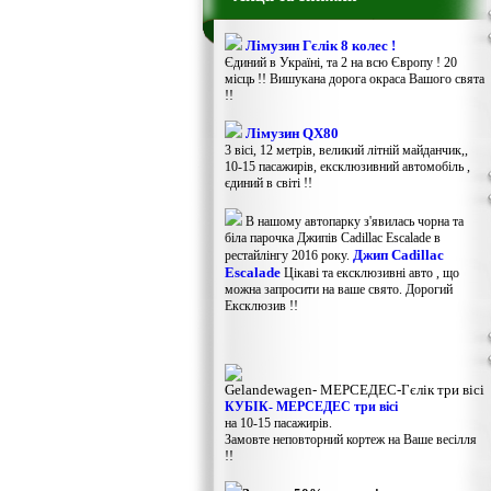
Лімузин Гєлік 8 колес !
Єдиний в Україні, та 2 на всю Європу ! 20
місць !! Вишукана дорога окраса Вашого свята
!!
Лімузин QX80
3 вісі, 12 метрів, великий літній майданчик,,
10-15 пасажирів, ексклюзивний автомобіль ,
єдиний в світі !!
В нашому автопарку з'явилась чорна та
біла парочка Джипів Cadillac Escalade в
Джип Cadillac
рестайлінгу 2016 року.
Escalade
Цікаві та ексклюзивні авто , що
можна запросити на ваше свято. Дорогий
Ексклюзив !!
Gelandewagen​- МЕРСЕДЕС-Гєлік три вісі
КУБІК- МЕРСЕДЕС три вісі
на 10-15 пасажирів.
Замовте неповторний кортеж на Ваше весілля
!!