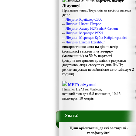
Знижка 50% на вартість послуг
Лімузину!
При замовленні Лімузинів на весілля на весь
день:
--
Лімузин Крайслер С300
--
Лімузин Ніссан Патрол
--
Лімузин Хамер Н2*3 вісі+ балкон
--
Лімузин Мерседес W221
--
Лімузин Мерседес Кубік Кабріо три вісі
--
Лімузин Lincoln Excalibur
використання авто на дівич-вечір
(дєвішнік) та хлоп`ячу вечірку
(мальчішнік) за 50 % вартості
(доїзд та повернення до клієнта рахується
додатково, акція стосується днів Пн-Пт,
регламентується не зайнятістю авто, мінімум 2
години).
МЕГА-лімузин !
Hummer H2*3 osi+balkon;
великий люк для 6-8 пасажирів, 10-15
пасажирів, 10 метрів
Увага!
Ціни орієнтовні, деякі застарілі -
телефонуйте!