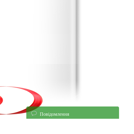
Повідомлення
енням уточнюйте ціни!