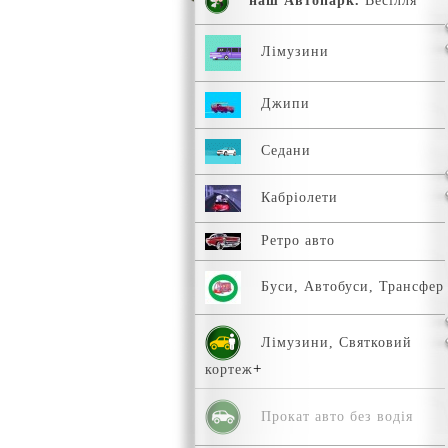
наш Автопарк.
Весілля
Лімузини
Джипи
Седани
Кабріолети
Ретро авто
Буси, Автобуси, Трансфер
Лімузини, Святковий
кортеж
Прокат авто без водія