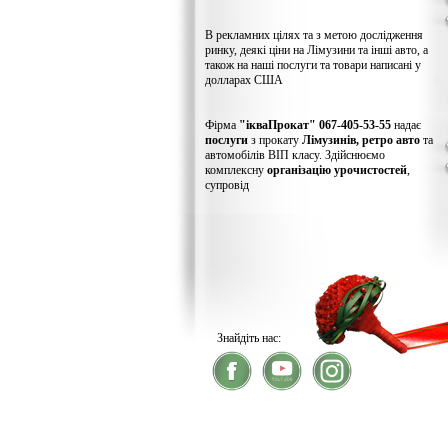
В рекламних цілях та з метою дослідження
ринку, деякі ціни на Лімузини та інші авто, а
також на наші послуги та товари написані у
долларах США
Фірма
"ікваПрокат" 067-405-53-55
надає
послуги
з прокату
Лімузинів, ретро авто
та
автомобілів ВІП класу. Здійснюємо
комплексну
організацію урочистостей
,
супровід
Знайдіть нас:
® 2026
ікваПрокат
- прокат лімузинів
У зв'язку із хакерс