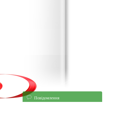
Повідомлення
енням уточнюйте ціни!