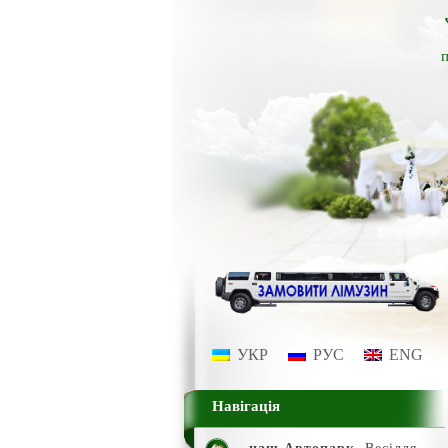
п
УКР
РУС
ENG
Навігація