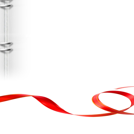
, кортеж, організація свята
ькою атакою було відновлено резервну копію сайту. Перед замовл