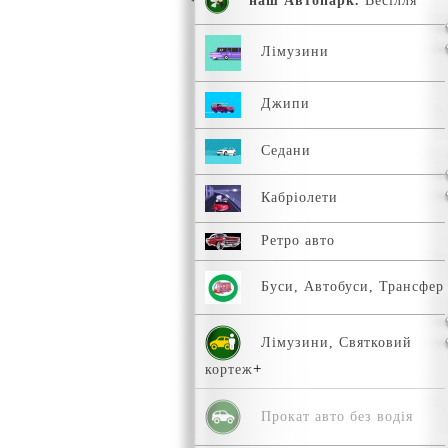
наш Автопарк.
Весілля
Лімузини
Джипи
Седани
Кабріолети
Ретро авто
Буси, Автобуси, Трансфер
Лімузини, Святковий
кортеж
Прокат авто без водія