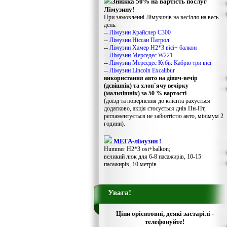
Знижка 50% на вартість послуг
Лімузину!
При замовленні Лімузинів на весілля на весь
день:
--
Лімузин Крайслер С300
--
Лімузин Ніссан Патрол
--
Лімузин Хамер Н2*3 вісі+ балкон
--
Лімузин Мерседес W221
--
Лімузин Мерседес Кубік Кабріо три вісі
--
Лімузин Lincoln Excalibur
використання авто на дівич-вечір
(дєвішнік) та хлоп`ячу вечірку
(мальчішнік) за 50 % вартості
(доїзд та повернення до клієнта рахується
додатково, акція стосується днів Пн-Пт,
регламентується не зайнятістю авто, мінімум 2
години).
МЕГА-лімузин !
Hummer H2*3 osi+balkon;
великий люк для 6-8 пасажирів, 10-15
пасажирів, 10 метрів
Увага!
Ціни орієнтовні, деякі застарілі -
телефонуйте!