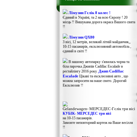
Лімузин Гєлік 8 колес !
Єдиний в Україні, та 2 на всю Європу ! 20
місць !! Вишукана дорога окраса Вашого свята
!!
Лімузин QX80
3 вісі, 12 метрів, великий літній майданчик,,
10-15 пасажирів, ексклюзивний автомобіль ,
єдиний в світі !!
В нашому автопарку з'явилась чорна та
біла парочка Джипів Cadillac Escalade в
Джип Cadillac
рестайлінгу 2016 року.
Escalade
Цікаві та ексклюзивні авто , що
можна запросити на ваше свято. Дорогий
Ексклюзив !!
Gelandewagen​- МЕРСЕДЕС-Гєлік три вісі
КУБІК- МЕРСЕДЕС три вісі
на 10-15 пасажирів.
Замовте неповторний кортеж на Ваше весілля
!!