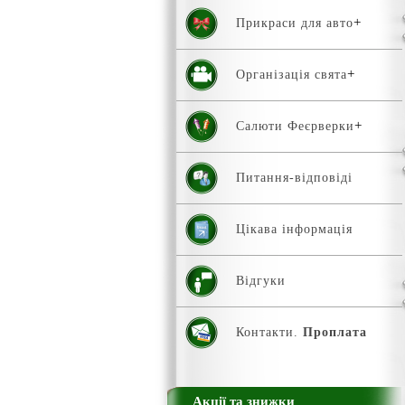
Прикраси для авто
Організація свята
Салюти Феєрверки
Питання-відповіді
Цікава інформація
Відгуки
Контакти.
Проплата
Акції та знижки