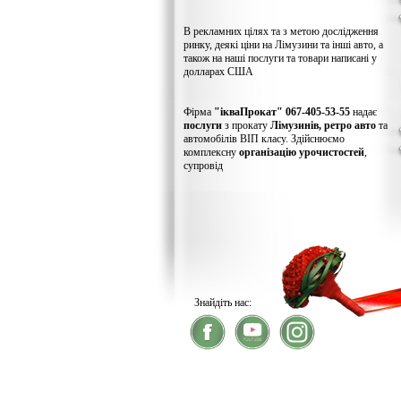
В рекламних цілях та з метою дослідження
ринку, деякі ціни на Лімузини та інші авто, а
також на наші послуги та товари написані у
долларах США
Фірма
"ікваПрокат" 067-405-53-55
надає
послуги
з прокату
Лімузинів, ретро авто
та
автомобілів ВІП класу. Здійснюємо
комплексну
організацію урочистостей
,
супровід
Знайдіть нас:
® 2026
ікваПрокат
- прокат лімузинів
У зв'язку із хакерс