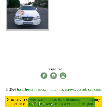
Знайдіть нас:
® 2026
ікваПрокат
- прокат лімузинів, кортеж, організація свята
У зв'язку із хакерською атакою було відновлено резервну
Повідомлення
копію сайту. Перед замовленням уточнюйте ціни!