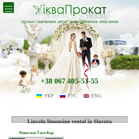
прокат святкових авто /
виготовлення лімузинів
+38 067 405-53-55
УКР
РУС
ENG
Lincoln limousine rental in Slavuta
Лінкольн Таун Кар