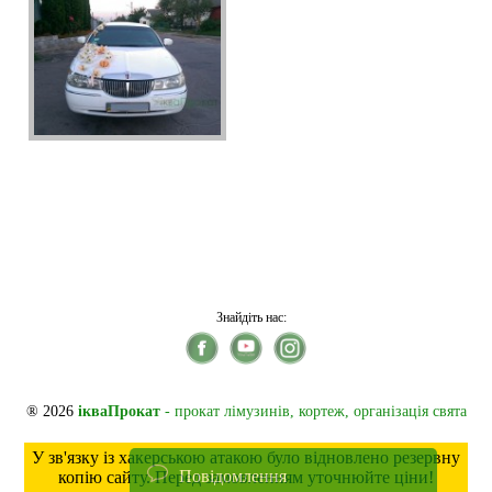
Знайдіть нас:
® 2026
ікваПрокат
- прокат лімузинів, кортеж, організація свята
У зв'язку із хакерською атакою було відновлено резервну
Повідомлення
копію сайту. Перед замовленням уточнюйте ціни!