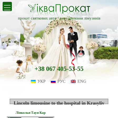
прокат святкових авто /
виготовлення лімузинів
+38 067 405-53-55
УКР
РУС
ENG
Lincoln limousine to the hospital in Krasyliv
Лінкольн Таун Кар