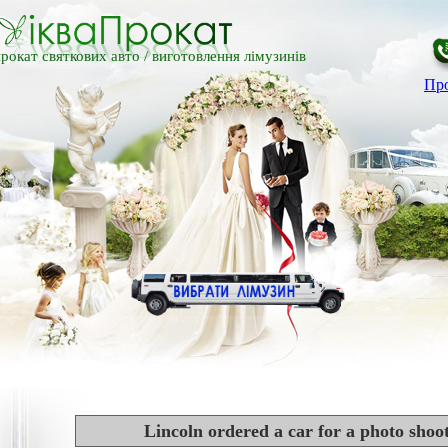
рокат святкових авто /
виготовлення лімузинів
Про
Lincoln ordered a car for a photo sho