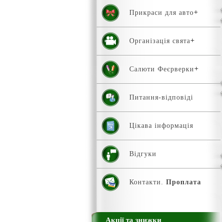
Прикраси для авто
Організація свята
Салюти Феєрверки
Питання-відповіді
Цікава інформація
Відгуки
Контакти.
Проплата
Акції та знижки