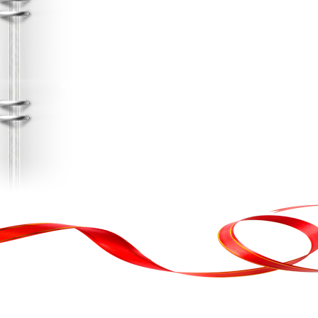
, кортеж, організація свята
ькою атакою було відновлено резервну копію сайту. Перед замовл