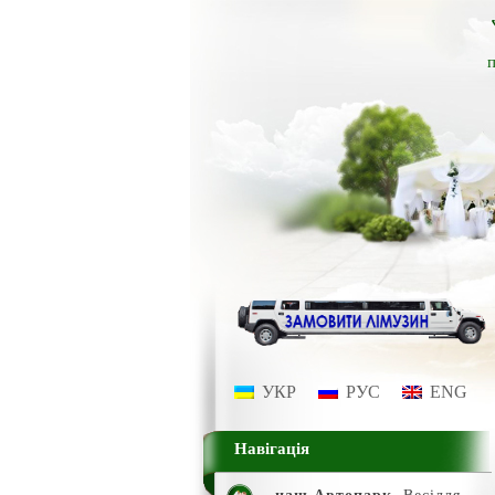
п
УКР
РУС
ENG
Навігація