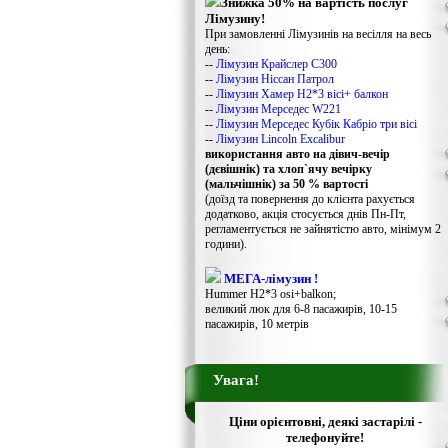
Знижка 50% на вартість послуг
Лімузину!
При замовленні Лімузинів на весілля на весь
день:
--
Лімузин Крайслер С300
--
Лімузин Ніссан Патрол
--
Лімузин Хамер Н2*3 вісі+ балкон
--
Лімузин Мерседес W221
--
Лімузин Мерседес Кубік Кабріо три вісі
--
Лімузин Lincoln Excalibur
використання авто на дівич-вечір
(дєвішнік) та хлоп`ячу вечірку
(мальчішнік) за 50 % вартості
(доїзд та повернення до клієнта рахується
додатково, акція стосується днів Пн-Пт,
регламентується не зайнятістю авто, мінімум 2
години).
МЕГА-лімузин !
Hummer H2*3 osi+balkon;
великий люк для 6-8 пасажирів, 10-15
пасажирів, 10 метрів
Увага!
Ціни орієнтовні, деякі застарілі -
телефонуйте!