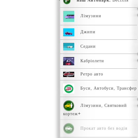
наш Автопарк.
Весілля
Лімузини
Джипи
Седани
Кабріолети
Ретро авто
Буси, Автобуси, Трансфер
Лімузини, Святковий
кортеж
Прокат авто без водія