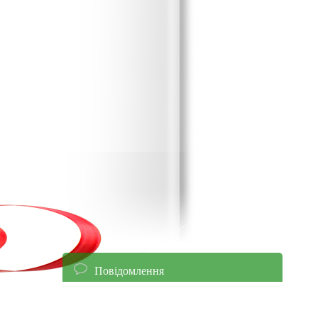
Повідомлення
енням уточнюйте ціни!