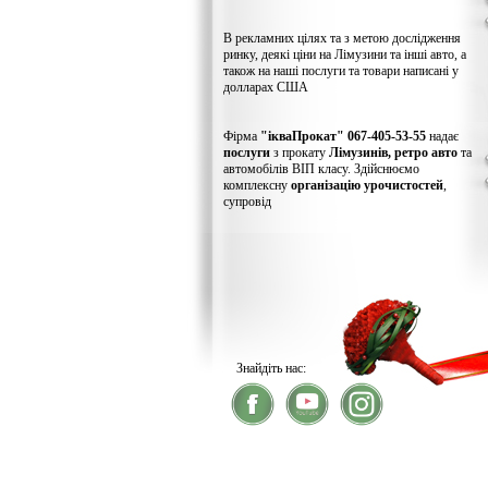
В рекламних цілях та з метою дослідження
ринку, деякі ціни на Лімузини та інші авто, а
також на наші послуги та товари написані у
долларах США
Фірма
"ікваПрокат" 067-405-53-55
надає
послуги
з прокату
Лімузинів, ретро авто
та
автомобілів ВІП класу. Здійснюємо
комплексну
організацію урочистостей
,
супровід
Знайдіть нас:
® 2026
ікваПрокат
- прокат лімузинів
У зв'язку із хакерс