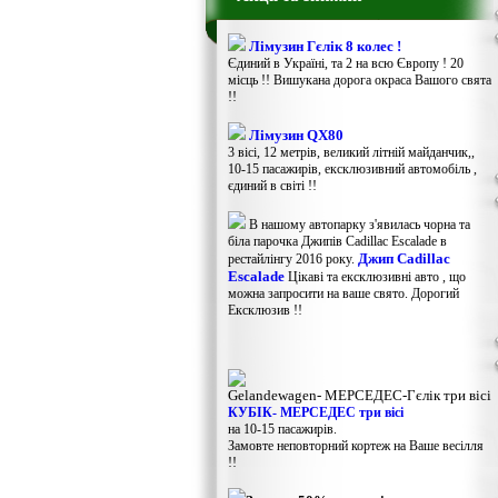
Лімузин Гєлік 8 колес !
Єдиний в Україні, та 2 на всю Європу ! 20
місць !! Вишукана дорога окраса Вашого свята
!!
Лімузин QX80
3 вісі, 12 метрів, великий літній майданчик,,
10-15 пасажирів, ексклюзивний автомобіль ,
єдиний в світі !!
В нашому автопарку з'явилась чорна та
біла парочка Джипів Cadillac Escalade в
Джип Cadillac
рестайлінгу 2016 року.
Escalade
Цікаві та ексклюзивні авто , що
можна запросити на ваше свято. Дорогий
Ексклюзив !!
Gelandewagen​- МЕРСЕДЕС-Гєлік три вісі
КУБІК- МЕРСЕДЕС три вісі
на 10-15 пасажирів.
Замовте неповторний кортеж на Ваше весілля
!!