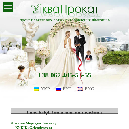
прокат святкових авто /
виготовлення лімузинів
+38 067 405-53-55
УКР
РУС
ENG
lions helyk limousine on divishnik
Лімузин Мерседес G-класу
КУБІК (Gelendvagen)