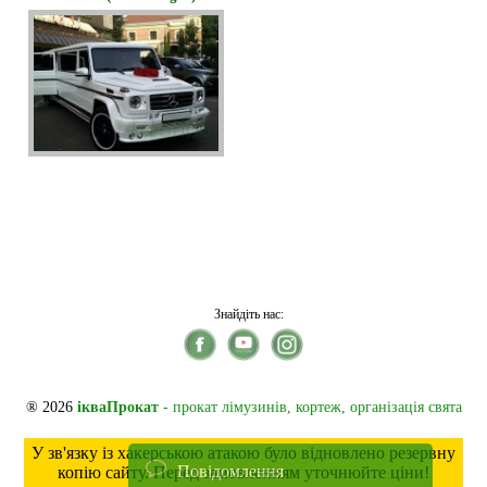
Знайдіть нас:
® 2026
ікваПрокат
- прокат лімузинів, кортеж, організація свята
У зв'язку із хакерською атакою було відновлено резервну
Повідомлення
копію сайту. Перед замовленням уточнюйте ціни!