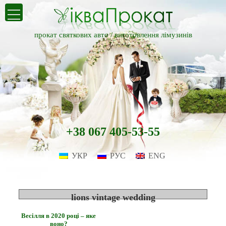
прокат святкових авто /
виготовлення лімузинів
+38 067 405-53-55
УКР
РУС
ENG
lions vintage wedding
Весілля в 2020 році – яке
воно?