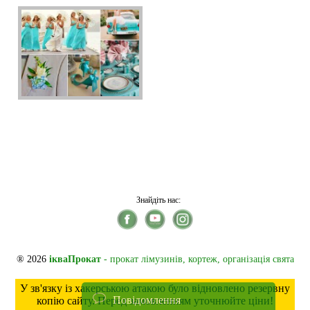
Знайдіть нас:
® 2026
ікваПрокат
- прокат лімузинів, кортеж, організація свята
У зв'язку із хакерською атакою було відновлено резервну
Повідомлення
копію сайту. Перед замовленням уточнюйте ціни!