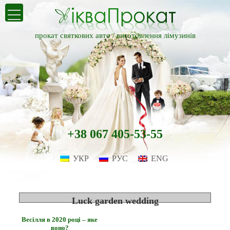
прокат святкових авто /
виготовлення лімузинів
+38 067 405-53-55
УКР
РУС
ENG
Luck garden wedding
Весілля в 2020 році – яке
воно?