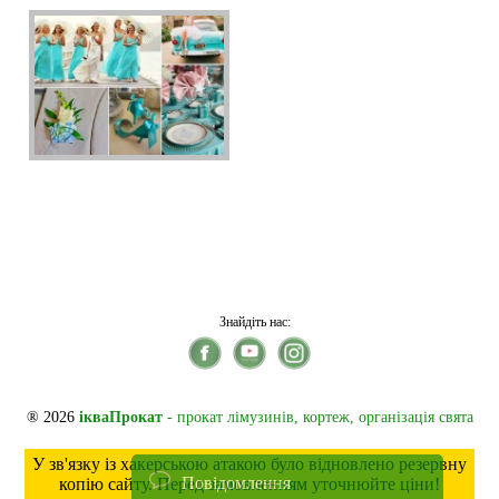
Знайдіть нас:
® 2026
ікваПрокат
- прокат лімузинів, кортеж, організація свята
У зв'язку із хакерською атакою було відновлено резервну
Повідомлення
копію сайту. Перед замовленням уточнюйте ціни!