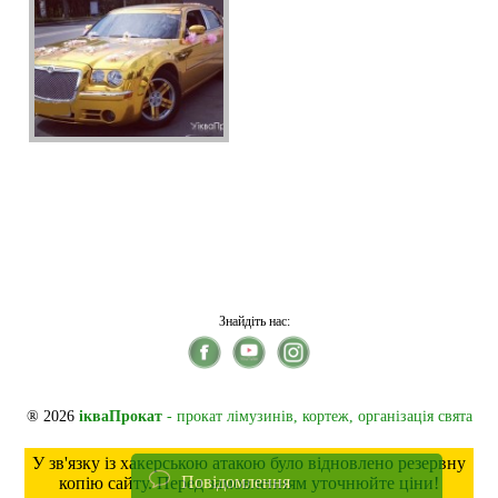
Знайдіть нас:
® 2026
ікваПрокат
- прокат лімузинів, кортеж, організація свята
У зв'язку із хакерською атакою було відновлено резервну
Повідомлення
копію сайту. Перед замовленням уточнюйте ціни!