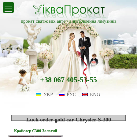
прокат святкових авто /
виготовлення лімузинів
+38 067 405-53-55
УКР
РУС
ENG
Luck order gold car Chrysler S-300
Крайслер С300 Золотий