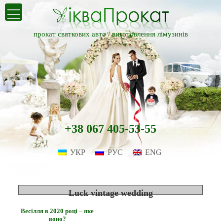
прокат святкових авто /
виготовлення лімузинів
+38 067 405-53-55
УКР
РУС
ENG
Luck vintage wedding
Весілля в 2020 році – яке
воно?