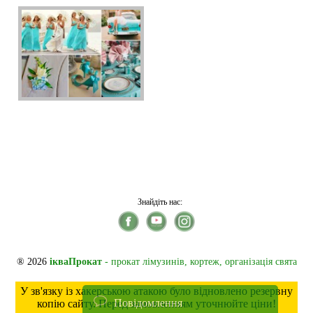
Знайдіть нас:
® 2026
ікваПрокат
- прокат лімузинів, кортеж, організація свята
У зв'язку із хакерською атакою було відновлено резервну
Повідомлення
копію сайту. Перед замовленням уточнюйте ціни!