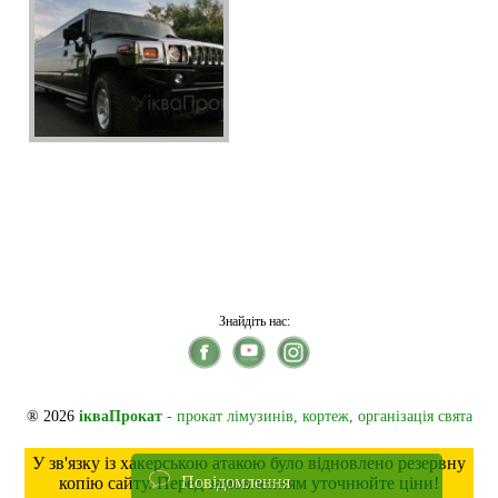
Знайдіть нас:
® 2026
ікваПрокат
- прокат лімузинів, кортеж, організація свята
У зв'язку із хакерською атакою було відновлено резервну
Повідомлення
копію сайту. Перед замовленням уточнюйте ціни!