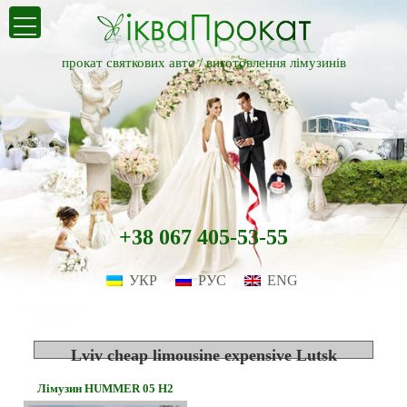
прокат святкових авто /
виготовлення лімузинів
+38 067 405-53-55
УКР
РУС
ENG
Lviv cheap limousine expensive Lutsk
Лімузин HUMMER 05 H2