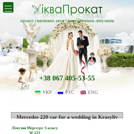
прокат святкових авто /
виготовлення лімузинів
+38 067 405-53-55
УКР
РУС
ENG
Mercedes 220 car for a wedding in Krasyliv
Лімузин Мерседес S-класу
W 221