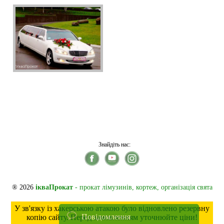
Знайдіть нас:
® 2026
ікваПрокат
- прокат лімузинів, кортеж, організація свята
У зв'язку із хакерською атакою було відновлено резервну
Повідомлення
копію сайту. Перед замовленням уточнюйте ціни!