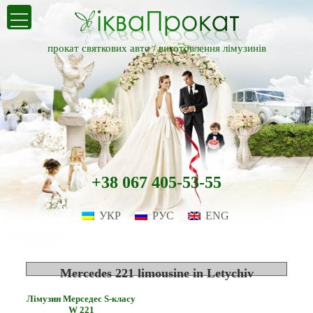
прокат святкових авто /
виготовлення лімузинів
+38 067 405-53-55
УКР
РУС
ENG
Mercedes 221 limousine in Letychiv
Лімузин Мерседес S-класу
W 221