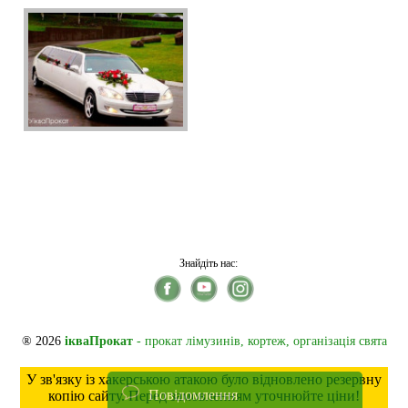
Знайдіть нас:
® 2026
ікваПрокат
- прокат лімузинів, кортеж, організація свята
У зв'язку із хакерською атакою було відновлено резервну
Повідомлення
копію сайту. Перед замовленням уточнюйте ціни!