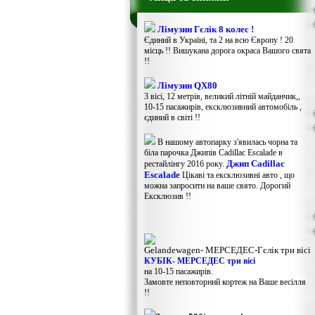
Лімузин Гєлік 8 колес !
Єдиний в Україні, та 2 на всю Європу ! 20
місць !! Вишукана дорога окраса Вашого свята
!!
Лімузин QX80
3 вісі, 12 метрів, великий літній майданчик,,
10-15 пасажирів, ексклюзивний автомобіль ,
єдиний в світі !!
В нашому автопарку з'явилась чорна та
біла парочка Джипів Cadillac Escalade в
Джип Cadillac
рестайлінгу 2016 року.
Escalade
Цікаві та ексклюзивні авто , що
можна запросити на ваше свято. Дорогий
Ексклюзив !!
Gelandewagen​- МЕРСЕДЕС-Гєлік три вісі
КУБІК- МЕРСЕДЕС три вісі
на 10-15 пасажирів.
Замовте неповторний кортеж на Ваше весілля
!!