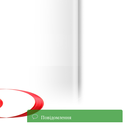
Повідомлення
енням уточнюйте ціни!