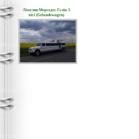
Лімузин Мерседес Гєлік 3
вісі (Gelandewagen)