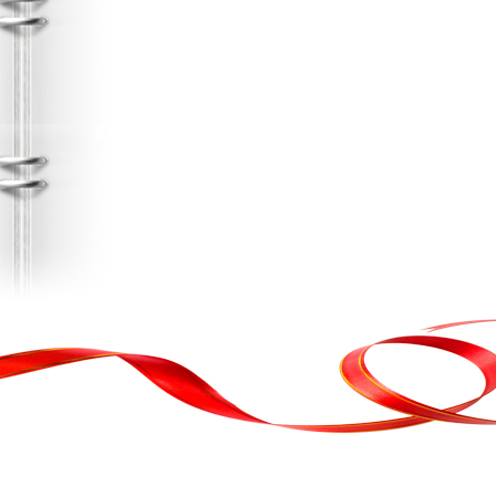
, кортеж, організація свята
ькою атакою було відновлено резервну копію сайту. Перед замовл