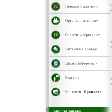
Прикраси для авто
Організація свята
Салюти Феєрверки
Питання-відповіді
Цікава інформація
Відгуки
Контакти.
Проплата
Акції та знижки