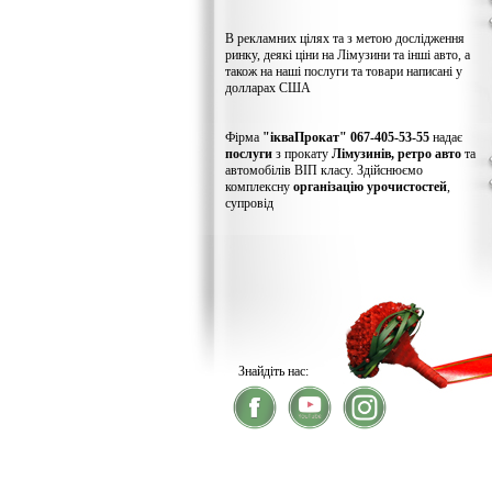
В рекламних цілях та з метою дослідження
ринку, деякі ціни на Лімузини та інші авто, а
також на наші послуги та товари написані у
долларах США
Фірма
"ікваПрокат" 067-405-53-55
надає
послуги
з прокату
Лімузинів, ретро авто
та
автомобілів ВІП класу. Здійснюємо
комплексну
організацію урочистостей
,
супровід
Знайдіть нас:
® 2026
ікваПрокат
- прокат лімузинів
У зв'язку із хакерс