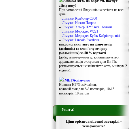
Знижка 50% на вартість послуг
Лімузину!
При замовленні Лімузинів на весілля на весь
день:
--
Лімузин Крайслер С300
--
Лімузин Ніссан Патрол
--
Лімузин Хамер Н2*3 вісі+ балкон
--
Лімузин Мерседес W221
--
Лімузин Мерседес Кубік Кабріо три вісі
--
Лімузин Lincoln Excalibur
використання авто на дівич-вечір
(дєвішнік) та хлоп`ячу вечірку
(мальчішнік) за 50 % вартості
(доїзд та повернення до клієнта рахується
додатково, акція стосується днів Пн-Пт,
регламентується не зайнятістю авто, мінімум 2
години).
МЕГА-лімузин !
Hummer H2*3 osi+balkon;
великий люк для 6-8 пасажирів, 10-15
пасажирів, 10 метрів
Увага!
Ціни орієнтовні, деякі застарілі -
телефонуйте!