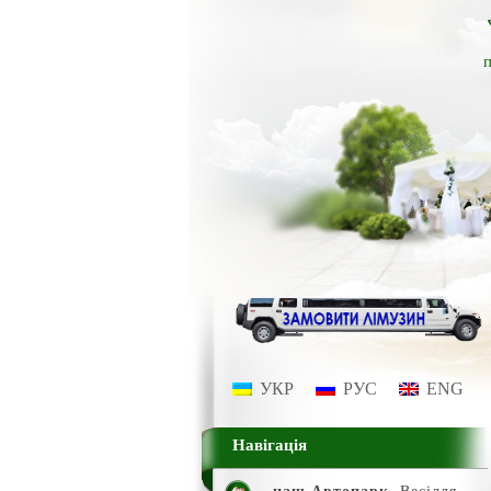
п
УКР
РУС
ENG
Навігація