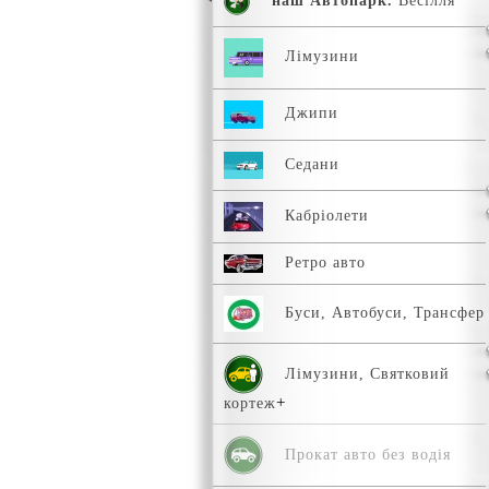
наш Автопарк.
Весілля
Лімузини
Джипи
Седани
Кабріолети
Ретро авто
Буси, Автобуси, Трансфер
Лімузини, Святковий
кортеж
Прокат авто без водія