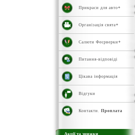
Прикраси для авто
Організація свята
Салюти Феєрверки
Питання-відповіді
Цікава інформація
Відгуки
Контакти.
Проплата
Акції та знижки