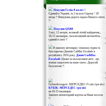
Лімузин Гєлік 8 колес !
Єдиний в Україні, та 2 на всю Європу ! 20
місць !! Вишукана дорога окраса Вашого свята
!!
Лімузин QX80
3 вісі, 12 метрів, великий літній майданчик,,
10-15 пасажирів, ексклюзивний автомобіль ,
єдиний в світі !!
В нашому автопарку з'явилась чорна та
біла парочка Джипів Cadillac Escalade в
Джип Cadillac
рестайлінгу 2016 року.
Escalade
Цікаві та ексклюзивні авто , що
можна запросити на ваше свято. Дорогий
Ексклюзив !!
Gelandewagen​- МЕРСЕДЕС-Гєлік три вісі
КУБІК- МЕРСЕДЕС три вісі
на 10-15 пасажирів.
Замовте неповторний кортеж на Ваше весілля
!!