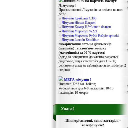
Знижка 50% на вартість послуг
Лімузину!
При замовленні Лімузинів на весілля на весь
день:
--
Лімузин Крайслер С300
--
Лімузин Ніссан Патрол
--
Лімузин Хамер Н2*3 вісі+ балкон
--
Лімузин Мерседес W221
--
Лімузин Мерседес Кубік Кабріо три вісі
--
Лімузин Lincoln Excalibur
використання авто на дівич-вечір
(дєвішнік) та хлоп`ячу вечірку
(мальчішнік) за 50 % вартості
(доїзд та повернення до клієнта рахується
додатково, акція стосується днів Пн-Пт,
регламентується не зайнятістю авто, мінімум 2
години).
МЕГА-лімузин !
Hummer H2*3 osi+balkon;
великий люк для 6-8 пасажирів, 10-15
пасажирів, 10 метрів
Увага!
Ціни орієнтовні, деякі застарілі -
телефонуйте!