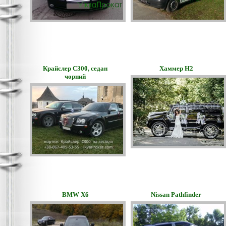
Крайслер С300, седан
Хаммер Н2
чорний
BMW Х6
Nissan Pathfinder