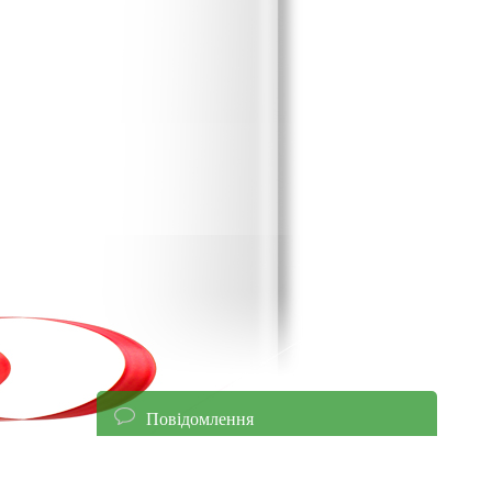
Повідомлення
енням уточнюйте ціни!