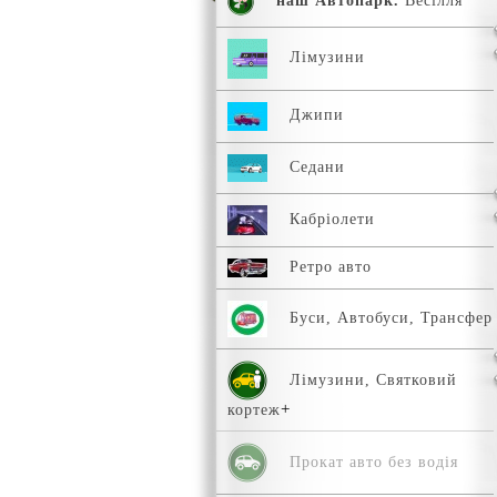
наш Автопарк.
Весілля
Лімузини
Джипи
Седани
Кабріолети
Ретро авто
Буси, Автобуси, Трансфер
Лімузини, Святковий
кортеж
Прокат авто без водія