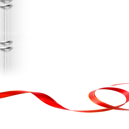
, кортеж, організація свята
ькою атакою було відновлено резервну копію сайту. Перед замовл