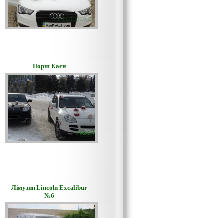
Порш Kаєн
Лімузин Lincoln Excalibur
№6