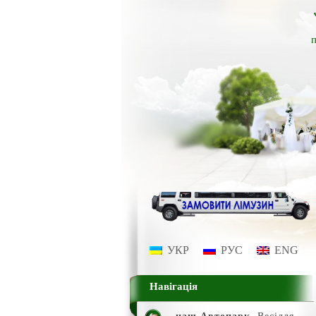
п
УКР
РУС
ENG
Навігація