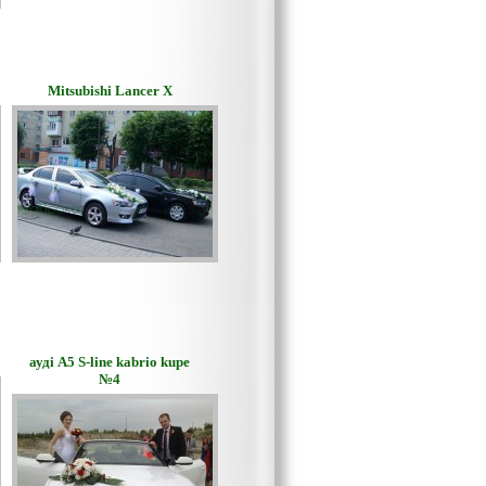
Mitsubishi Lancer X
ауді А5 S-line kabrio kupe
№4