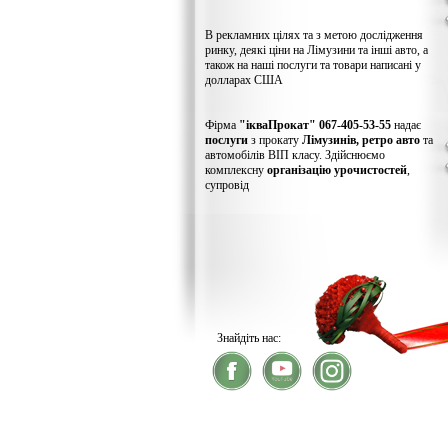
В рекламних цілях та з метою дослідження
ринку, деякі ціни на Лімузини та інші авто, а
також на наші послуги та товари написані у
долларах США
Фірма
"ікваПрокат" 067-405-53-55
надає
послуги
з прокату
Лімузинів, ретро авто
та
автомобілів ВІП класу. Здійснюємо
комплексну
організацію урочистостей
,
супровід
Знайдіть нас:
® 2026
ікваПрокат
- прокат лімузинів
У зв'язку із хакерс