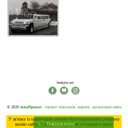
Знайдіть нас:
® 2026
ікваПрокат
- прокат лімузинів, кортеж, організація свята
У зв'язку із хакерською атакою було відновлено резервну
Повідомлення
копію сайту. Перед замовленням уточнюйте ціни!