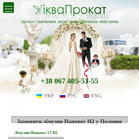
прокат святкових авто /
виготовлення лімузинів
+38 067 405-53-55
УКР
РУС
ENG
Замовити лімузин Hammer H2 у Полонне
Лімузин Hummer 13 H2