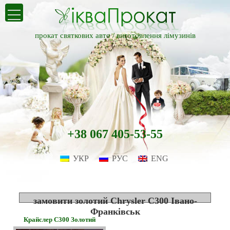
прокат святкових авто /
виготовлення лімузинів
+38 067 405-53-55
УКР
РУС
ENG
замовити золотий Chrysler С300 Івано-
Франківськ
Крайслер С300 Золотий