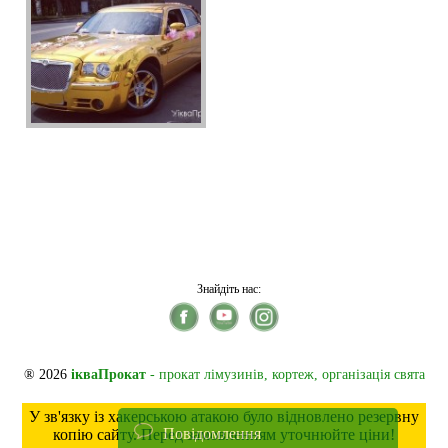
Знайдіть нас:
® 2026
ікваПрокат
- прокат лімузинів, кортеж, організація свята
У зв'язку із хакерською атакою було відновлено резервну
Повідомлення
копію сайту. Перед замовленням уточнюйте ціни!