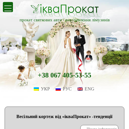
прокат святкових авто /
виготовлення лімузинів
+38 067 405-53-55
УКР
РУС
ENG
Весільний кортеж від «ікваПрокат» -тенденції
←
Цікава інформація