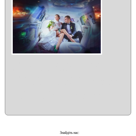
ikvaProkat - holidays rental cars in Western Ukraine . Limousine . Jeep. Sedan
. Cabriolet . Retro. Limousine Exactly. Limousine Luck . Limousine Ternopil.
Limousine Lions. Limousine tanks. Limousine
икваПрокат - прокат праздничных авто по Западной Украине . Лимузин.
Джип. Седан . Кабрио . ретро. Лимузин Ровно . Лимузин Луцк . Лимузин
Тернополь . Лимузин Львов . Лимузин Ивано - Франковск . Лимузин
ікваПрокат – прокат святкових авто по Західній Україні. Лімузин . Джип.
Седан. Кабріо. Ретро. Лімузин Рівне. Лімузин Луцьк. Лімузин Тернопіль.
Лімузин Львів. Лімузин Івано-Франківськ. Лімузин Чернівці
Знайдіть нас: