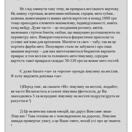
Не слід оминути таку тему, як прикраса весільного кортежу.
На заміну стрічкам, величезним екібанам, серцям, мега губам ,
шляпам, композиціям із живих квітів вартістю в понад 1000 грн
тощо приходять елементи мінімалізму, індивідуальності, навіть
хенд мейду. Дуже часто – це поєднання ротангу, квітів,
маленьких стрічок бантів, екібан, що вишукано розташовують по
периметру авто. Використовуються флористичні присоски та
усілякі зав’язки для кріплення. Магніти та скоч – табу, так як це
портить фарби авто. Популярно стало не забувати і про інші
машини кортежу – для них виготовляються бюджетні варіанти
прикрас в тон весілля та головного авто/лімузину, середня
вартість такої прикраси складає 50-120 грн на кожне авто гостей.
Є дуже багато «за» та «проти» оренди лімузину на весілля.
Я хочу виділити декілька «за»:
1)Перед тим , як сказати «Ні» лімузину на весіллі, згадайте,
як часто Ви катаєтесь в салоні лімузина (фотосесія, де Ви
знаходились 5 хв всередині лімузину на весіллі подруги/друга не
рахується !)
2) Це величезна хвиля емоцій, що дарує Вам саме лише
Лімузин ! Така техніка не є повсякденною на дорогах, Лімузин
завжди привертає увагу, а це Ваше свято, нехай усі про це знають
!