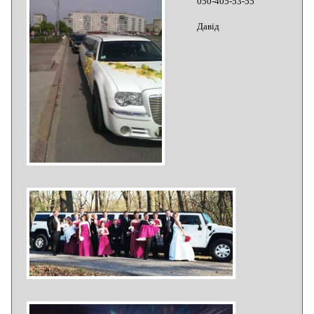
050-405-53-55
Давід