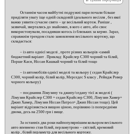
Останнім часом майбутні подружні пари почали більше
приділяти увагу іще одній складовій ідеального весілля , без якої
важко уявити сучасне свято – це весільний кортеж. Раніше ,
зазвичай, звертались до знайомих, в кого є авто, або своє
використовували, посадивши когось із близьких за кермо. Зараз,
справжнім трендом стало замовлення весільного кортежу, що
складається:
– із авто однієї моделі , проте різних кольорів -самий
бюджетний варіант . Приклад: Крайслер С300 чорний та білий,
Порше Каєн, Ніссан Кашкай чорний та білий тощо
– із автомобілів однієї моделі та кольору ( седан Крайслер
С300, чорний колір, білий колір, Мерседес S класу , Рейндж Ровер
чорного кольору)
– поєднання Лімузину та джипу/седану тієї ж моделі (
Лімузин Крайслер С300 + седан Крайслер С300, Лімузин Хамер+
Джип Хамер, Лімузин Ніссан Патрол+ Джип Ніссан тощо). Цей
варіант відрізняється вищою ціною, порівняно із попередніми
двома, десь на 2500 грн і вище.
За останніх два роки найпопулярнішим кольором весільного
авто впевнено став білий, перламутрово – світлий, кремовий
колір , білий перламутр для весільного кортежу.