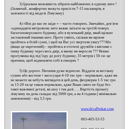
3) Ідеальна можливість зібрати найближчих в одному авто !
(Зазвичай , комфортно можуть присісти 7-15 пасажирів, в
залежності від моделі Лімузину)
4) «Він до нас не заїде » – часто говорять. Звичайно, дев’яти
-одинадцяти метровому авто важко заїхати на третій поверх
багатоповерхового будинку, або в вузенький двір, який щільно
заставлений іншими авто. Проте уявіть, скільки ви мріяли
пройтись в білій сукні, і щоб на Вас усі звертали увагу???Або
(якщо це наречений) – пройтись в оточені дружбів з квітами з
ганку будинку через весь двір, в якому ви виросли ??? Невже
прогулянка від під’їзду до рогу будинку, 35 метрів і 50 см -це
причина, щоб відмовляти собі в емоціях ?
5) Це дорого. Питання дуже відносне. Віддати за весільну
сукню або костюм + аксесуари 4-10 тис грн – нормально, адже ви
не можете як небуть виглядати в цей день, феєрверки 1-5 тис грн
за 15-20 хв це також нормально, адже Ваше свято не буде без
такої важливої деталі, як шоу і так далі….. Вартість прокату
лімузину на день складає від 5000 грн, а на 4 години ( мінімальне
замовлення) – від 3,5 грн.
www.ikvaProkat.com
063-405-53-55