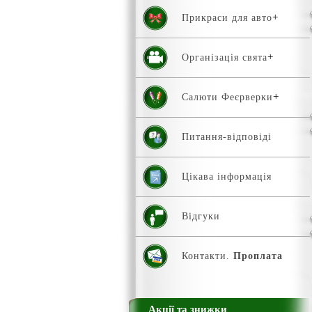
Прикраси для авто
Організація свята
Салюти Феєрверки
Питання-відповіді
Цікава інформація
Відгуки
Контакти.
Проплата
Акції та знижки