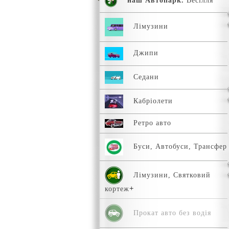
наш Автопарк.
Весілля
Лімузини
Джипи
Седани
Кабріолети
Ретро авто
Буси, Автобуси, Трансфер
Лімузини, Святковий
кортеж
Прокат авто без водія