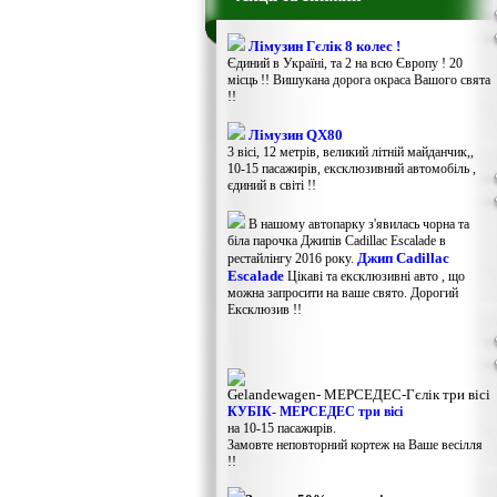
Лімузин Гєлік 8 колес !
Єдиний в Україні, та 2 на всю Європу ! 20
місць !! Вишукана дорога окраса Вашого свята
!!
Лімузин QX80
3 вісі, 12 метрів, великий літній майданчик,,
10-15 пасажирів, ексклюзивний автомобіль ,
єдиний в світі !!
В нашому автопарку з'явилась чорна та
біла парочка Джипів Cadillac Escalade в
Джип Cadillac
рестайлінгу 2016 року.
Escalade
Цікаві та ексклюзивні авто , що
можна запросити на ваше свято. Дорогий
Ексклюзив !!
Gelandewagen​- МЕРСЕДЕС-Гєлік три вісі
КУБІК- МЕРСЕДЕС три вісі
на 10-15 пасажирів.
Замовте неповторний кортеж на Ваше весілля
!!