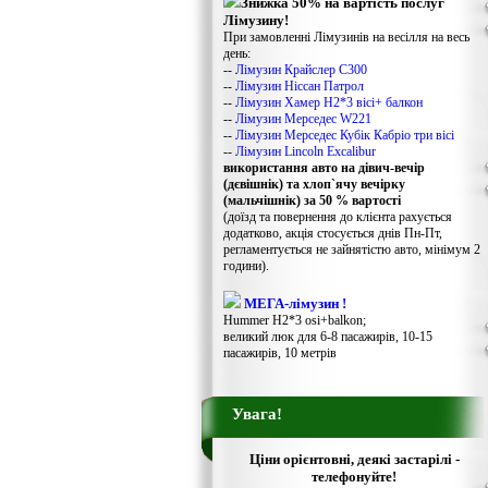
Знижка 50% на вартість послуг
Лімузину!
При замовленні Лімузинів на весілля на весь
день:
--
Лімузин Крайслер С300
--
Лімузин Ніссан Патрол
--
Лімузин Хамер Н2*3 вісі+ балкон
--
Лімузин Мерседес W221
--
Лімузин Мерседес Кубік Кабріо три вісі
--
Лімузин Lincoln Excalibur
використання авто на дівич-вечір
(дєвішнік) та хлоп`ячу вечірку
(мальчішнік) за 50 % вартості
(доїзд та повернення до клієнта рахується
додатково, акція стосується днів Пн-Пт,
регламентується не зайнятістю авто, мінімум 2
години).
МЕГА-лімузин !
Hummer H2*3 osi+balkon;
великий люк для 6-8 пасажирів, 10-15
пасажирів, 10 метрів
Увага!
Ціни орієнтовні, деякі застарілі -
телефонуйте!