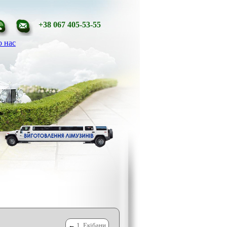
+38 067 405-53-55
 нас
←
1. Екібани