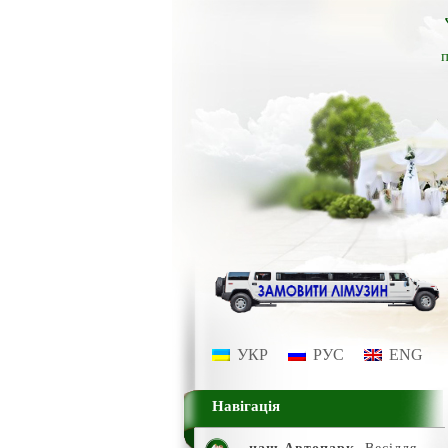
п
УКР
РУС
ENG
Навігація