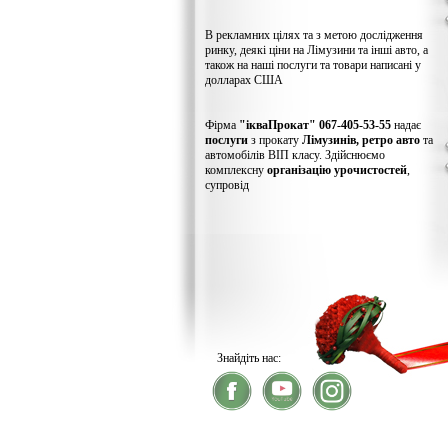
В рекламних цілях та з метою дослідження
ринку, деякі ціни на Лімузини та інші авто, а
також на наші послуги та товари написані у
долларах США
Фірма
"ікваПрокат" 067-405-53-55
надає
послуги
з прокату
Лімузинів, ретро авто
та
автомобілів ВІП класу. Здійснюємо
комплексну
організацію урочистостей
,
супровід
Знайдіть нас:
® 2026
ікваПрокат
- прокат лімузинів