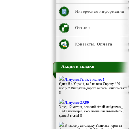
Интересная информация
Отзывы
Контакты.
Оплата
Акции и скидки
Лімузин Гєлік 8 колес !
Єдиний в Україні, та 2 на всю Європу ! 20
місць !! Вишукана дорога окраса Вашого свята
!!
Лімузин QX80
3 вісі, 12 метрів, великий літній майданчик,,
10-15 пасажирів, ексклюзивний автомобіль ,
єдиний в світі !!
В нашому автопарку з'явилась чорна та