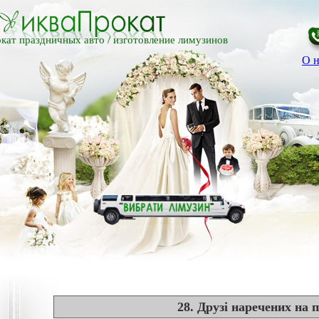
кат праздничных авто /
изготовление лимузинов
О н
28. Друзі наречених на 