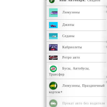
наш Автопарк.
Свадьба
Лимузины
Джипы
Седаны
Кабриолеты
Ретро авто
Бусы, Автобусы,
Трансфер
Лимузины, Праздничный
кортеж
Прокат авто без водителя