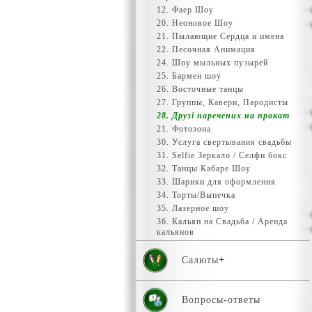
12. Фаер Шоу
20. Неоновое Шоу
21. Пылающие Сердца и имена
22. Песочная Анимация
24. Шоу мыльных пузырей
25. Бармен шоу
26. Восточные танцы
27. Группы, Кавери, Пародисты
28. Друзі наречених на прокат
21. Фотозона
30. Услуга свертывания свадьбы
31. Selfiе Зеркало / Селфи бокс
32. Танцы Кабаре Шоу
33. Шарики для оформления
34. Торты/Выпечка
35. Лазерное шоу
36. Кальян на Свадьба / Аренда
кальянов
Салюты
Вопросы-ответы