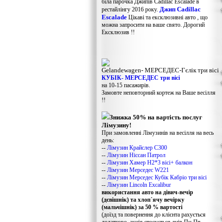
біла парочка Джипів Cadillac Escalade в
Джип Cadillac
рестайлінгу 2016 року.
Escalade
Цікаві та ексклюзивні авто , що
можна запросити на ваше свято. Дорогий
Ексклюзив !!
Gelandewagen​- МЕРСЕДЕС-Гєлік три вісі
КУБІК- МЕРСЕДЕС три вісі
на 10-15 пасажирів.
Замовте неповторний кортеж на Ваше весілля
!!
Знижка 50% на вартість послуг
Лімузину!
При замовленні Лімузинів на весілля на весь
день:
--
Лімузин Крайслер С300
--
Лімузин Ніссан Патрол
--
Лімузин Хамер Н2*3 вісі+ балкон
--
Лімузин Мерседес W221
--
Лімузин Мерседес Кубік Кабріо три вісі
--
Лімузин Lincoln Excalibur
використання авто на дівич-вечір
(дєвішнік) та хлоп`ячу вечірку
(мальчішнік) за 50 % вартості
(доїзд та повернення до клієнта рахується