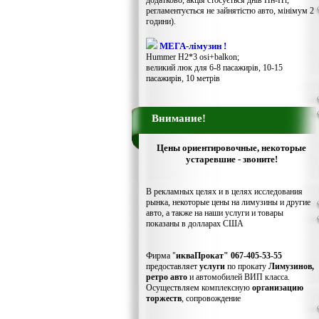
додатково, акція стосується днів Пн-Пт,
регламентується не зайнятістю авто, мінімум 2
години).
МЕГА-лімузин !
Hummer H2*3 osi+balkon;
великий люк для 6-8 пасажирів, 10-15
пасажирів, 10 метрів
Внимание!
Цены ориентировочные, некоторые
устаревшие - звоните!
В рекламных целях и в целях исследования
рынка, некоторые цены на лимузины и другие
авто, а также на наши услуги и товары
показаны в долларах США
Фирма "
икваПрокат" 067-405-53-55
предоставляет
услуги
по прокату
Лимузинов,
ретро авто
и автомобилей ВИП класса.
Осуществляем комплексную
организацию
торжеств
, сопровождение