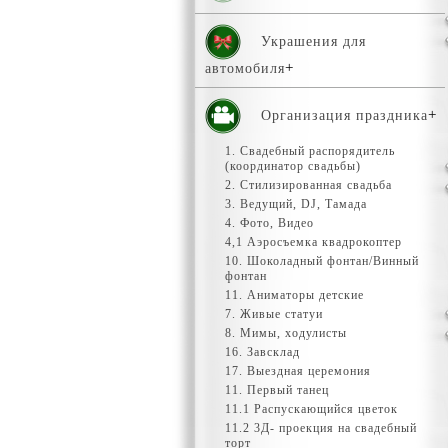
Украшения для
автомобиля
Организация праздника
1. Свадебный распорядитель
(координатор свадьбы)
2. Стилизированная свадьба
3. Ведущий, DJ, Тамада
4. Фото, Видео
4,1 Аэросъемка квадрокоптер
10. Шоколадный фонтан/Винный
фонтан
11. Аниматоры детские
7. Живые статуи
8. Мимы, ходулисты
16. Завсклад
17. Выездная церемония
11. Первый танец
11.1 Распускающийся цветок
11.2 3Д- проекция на свадебный
торт