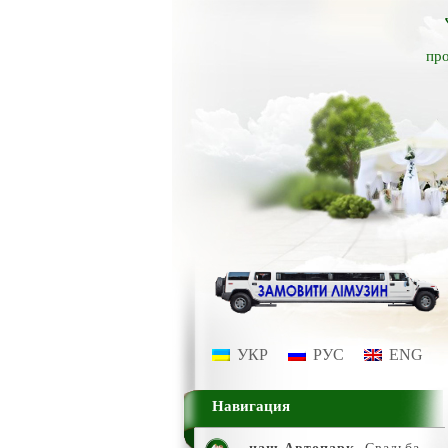
про
УКР
РУС
ENG
Навигация