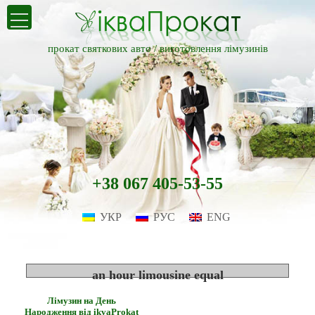
прокат святкових авто /
виготовлення лімузинів
+38 067 405-53-55
УКР
РУС
ENG
an hour limousine equal
Лімузин на День
Народження від ikvaProkat