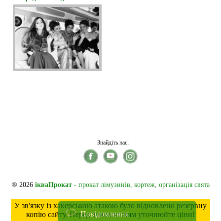
Знайдіть нас:
® 2026
ікваПрокат
- прокат лімузинів, кортеж, організація свята
У зв'язку із хакерською атакою було відновлено резервну
Повідомлення
копію сайту. Перед замовленням уточнюйте ціни!