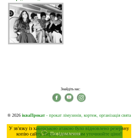
Знайдіть нас:
® 2026
ікваПрокат
- прокат лімузинів, кортеж, організація свята
У зв'язку із хакерською атакою було відновлено резервну
Повідомлення
копію сайту. Перед замовленням уточнюйте ціни!