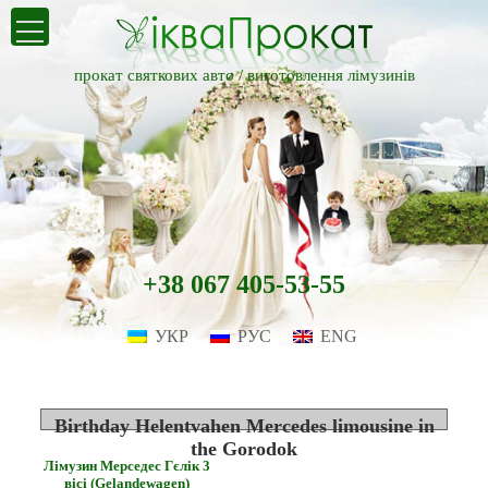
прокат святкових авто /
виготовлення лімузинів
+38 067 405-53-55
УКР
РУС
ENG
Birthday Helentvahen Mercedes limousine in
the Gorodok
Лімузин Мерседес Гєлік 3
вісі (Gelandewagen)