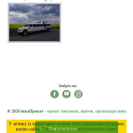
Знайдіть нас:
® 2026
ікваПрокат
- прокат лімузинів, кортеж, організація свята
У зв'язку із хакерською атакою було відновлено резервну
Повідомлення
копію сайту. Перед замовленням уточнюйте ціни!