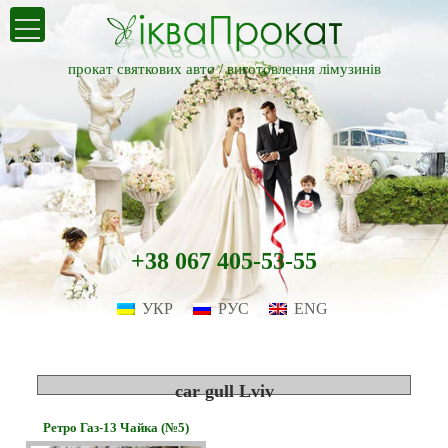
прокат святкових авто /
виготовлення лімузинів
+38 067 405-53-55
УКР
РУС
ENG
car gull Lviv
Ретро Газ-13 Чайка (№5)