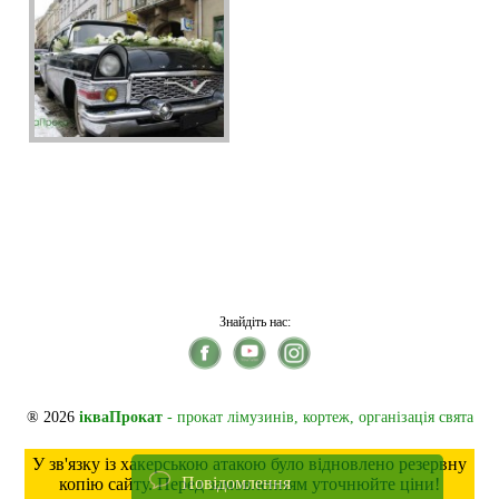
Знайдіть нас:
® 2026
ікваПрокат
- прокат лімузинів, кортеж, організація свята
У зв'язку із хакерською атакою було відновлено резервну
Повідомлення
копію сайту. Перед замовленням уточнюйте ціни!