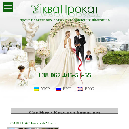
прокат святкових авто /
виготовлення лімузинів
+38 067 405-53-55
УКР
РУС
ENG
Car Hire • Kozyatyn limousines
CADILLAC Escalade*3 вісі