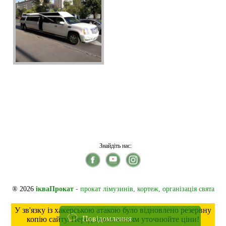
Знайдіть нас:
® 2026
ікваПрокат
- прокат лімузинів, кортеж, організація свята
У зв'язку із хакерською атакою було відновлено резервну
Повідомлення
копію сайту. Перед замовленням уточнюйте ціни!