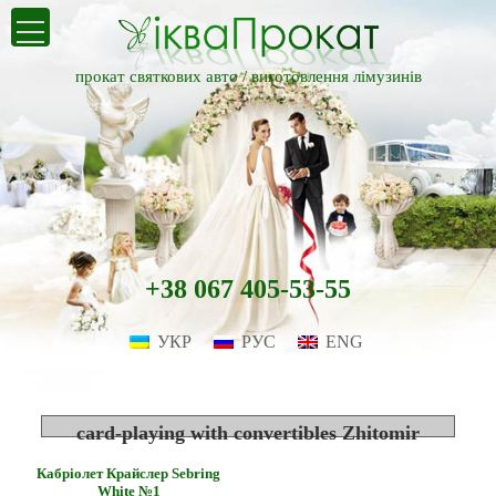
прокат святкових авто /
виготовлення лімузинів
+38 067 405-53-55
УКР
РУС
ENG
card-playing with convertibles Zhitomir
Кабріолет Крайслер Sebring
White №1