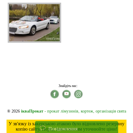
Знайдіть нас:
® 2026
ікваПрокат
- прокат лімузинів, кортеж, організація свята
У зв'язку із хакерською атакою було відновлено резервну
Повідомлення
копію сайту. Перед замовленням уточнюйте ціни!