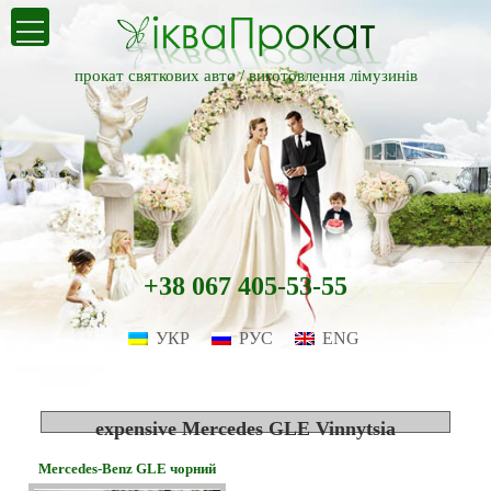
прокат святкових авто /
виготовлення лімузинів
+38 067 405-53-55
УКР
РУС
ENG
expensive Mercedes GLE Vinnytsia
Mercedes-Benz GLE чорний