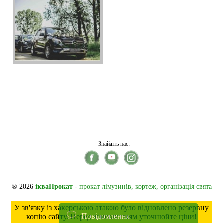
Знайдіть нас:
® 2026
ікваПрокат
- прокат лімузинів, кортеж, організація свята
У зв'язку із хакерською атакою було відновлено резервну
Повідомлення
копію сайту. Перед замовленням уточнюйте ціни!