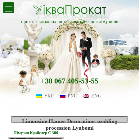
прокат святкових авто /
виготовлення лімузинів
+38 067 405-53-55
УКР
РУС
ENG
Limousine Hamer Decorations wedding
procession Lyuboml
Лімузин Крайслер С 300