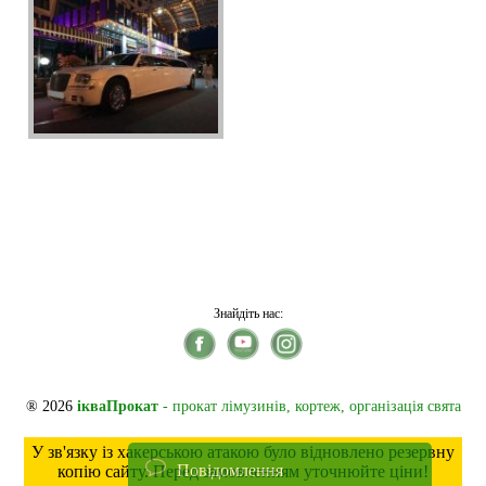
Знайдіть нас:
® 2026
ікваПрокат
- прокат лімузинів, кортеж, організація свята
У зв'язку із хакерською атакою було відновлено резервну
Повідомлення
копію сайту. Перед замовленням уточнюйте ціни!