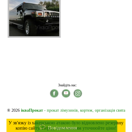
Знайдіть нас:
® 2026
ікваПрокат
- прокат лімузинів, кортеж, організація свята
У зв'язку із хакерською атакою було відновлено резервну
Повідомлення
копію сайту. Перед замовленням уточнюйте ціни!