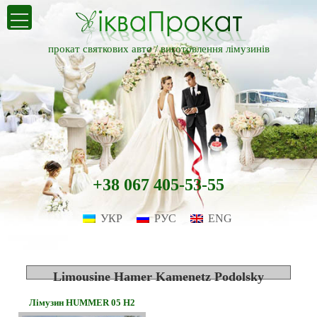
прокат святкових авто /
виготовлення лімузинів
+38 067 405-53-55
УКР
РУС
ENG
Limousine Hamer Kamenetz Podolsky
Лімузин HUMMER 05 H2