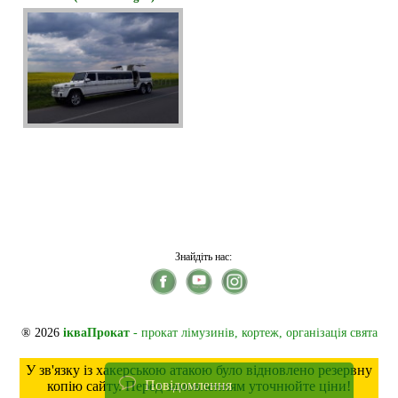
Знайдіть нас:
® 2026
ікваПрокат
- прокат лімузинів, кортеж, організація свята
У зв'язку із хакерською атакою було відновлено резервну
Повідомлення
копію сайту. Перед замовленням уточнюйте ціни!