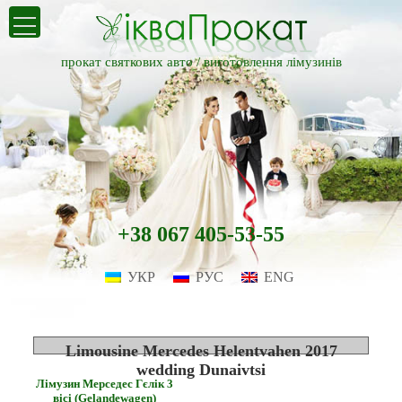
прокат святкових авто /
виготовлення лімузинів
+38 067 405-53-55
УКР
РУС
ENG
Limousine Mercedes Helentvahen 2017
wedding Dunaivtsi
Лімузин Мерседес Гєлік 3
вісі (Gelandewagen)