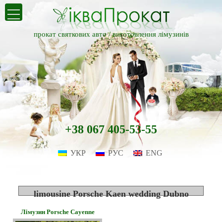
прокат святкових авто /
виготовлення лімузинів
+38 067 405-53-55
УКР
РУС
ENG
limousine Porsche Kaen wedding Dubno
Лімузин Porsche Cayenne