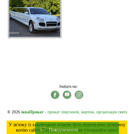
Знайдіть нас:
® 2026
ікваПрокат
- прокат лімузинів, кортеж, організація свята
У зв'язку із хакерською атакою було відновлено резервну
Повідомлення
копію сайту. Перед замовленням уточнюйте ціни!