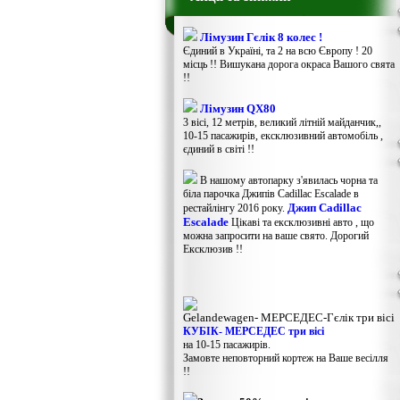
Лімузин Гєлік 8 колес !
Єдиний в Україні, та 2 на всю Європу ! 20
місць !! Вишукана дорога окраса Вашого свята
!!
Лімузин QX80
3 вісі, 12 метрів, великий літній майданчик,,
10-15 пасажирів, ексклюзивний автомобіль ,
єдиний в світі !!
В нашому автопарку з'явилась чорна та
біла парочка Джипів Cadillac Escalade в
Джип Cadillac
рестайлінгу 2016 року.
Escalade
Цікаві та ексклюзивні авто , що
можна запросити на ваше свято. Дорогий
Ексклюзив !!
Gelandewagen​- МЕРСЕДЕС-Гєлік три вісі
КУБІК- МЕРСЕДЕС три вісі
на 10-15 пасажирів.
Замовте неповторний кортеж на Ваше весілля
!!