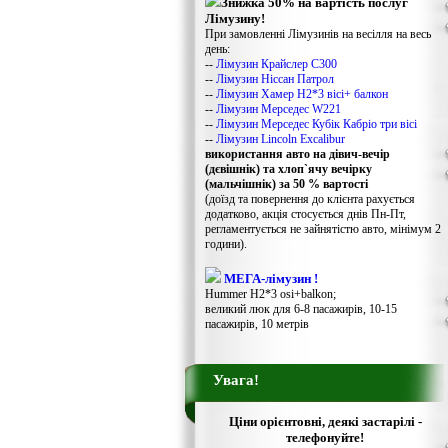
Знижка 50% на вартість послуг
Лімузину!
При замовленні Лімузинів на весілля на весь
день:
--
Лімузин Крайслер С300
--
Лімузин Ніссан Патрол
--
Лімузин Хамер Н2*3 вісі+ балкон
--
Лімузин Мерседес W221
--
Лімузин Мерседес Кубік Кабріо три вісі
--
Лімузин Lincoln Excalibur
використання авто на дівич-вечір
(дєвішнік) та хлоп`ячу вечірку
(мальчішнік) за 50 % вартості
(доїзд та повернення до клієнта рахується
додатково, акція стосується днів Пн-Пт,
регламентується не зайнятістю авто, мінімум 2
години).
МЕГА-лімузин !
Hummer H2*3 osi+balkon;
великий люк для 6-8 пасажирів, 10-15
пасажирів, 10 метрів
Увага!
Ціни орієнтовні, деякі застарілі -
телефонуйте!