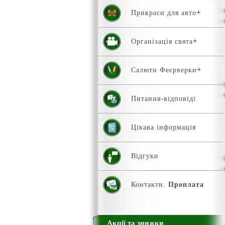
Прикраси для авто
Організація свята
Салюти Феєрверки
Питання-відповіді
Цікава інформація
Відгуки
Контакти.
Проплата
Акції та знижки