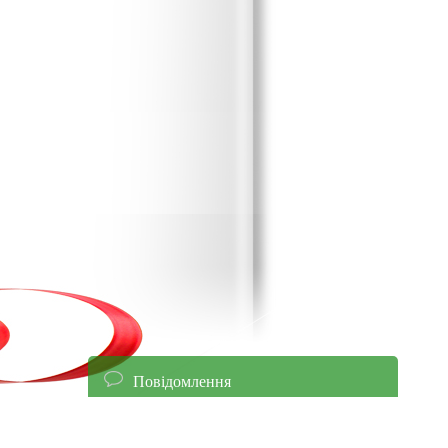
Повідомлення
енням уточнюйте ціни!