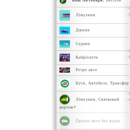
наш Автопарк.
Весілля
Лімузини
Джипи
Седани
Кабріолети
Ретро авто
Буси, Автобуси, Трансфер
Лімузини, Святковий
кортеж
Прокат авто без водія