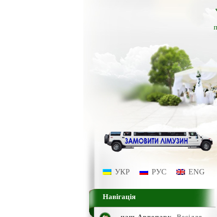
п
УКР
РУС
ENG
Навігація