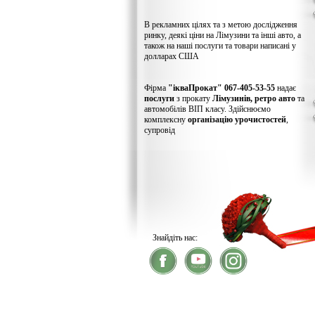
В рекламних цілях та з метою дослідження
ринку, деякі ціни на Лімузини та інші авто, а
також на наші послуги та товари написані у
долларах США
Фірма
"ікваПрокат" 067-405-53-55
надає
послуги
з прокату
Лімузинів, ретро авто
та
автомобілів ВІП класу. Здійснюємо
комплексну
організацію урочистостей
,
супровід
Знайдіть нас:
® 2026
ікваПрокат
- прокат лімузинів
У зв'язку із хакерс