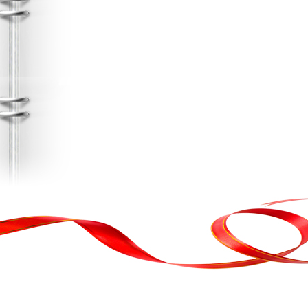
, кортеж, організація свята
ькою атакою було відновлено резервну копію сайту. Перед замовл