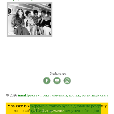
Знайдіть нас:
® 2026
ікваПрокат
- прокат лімузинів, кортеж, організація свята
У зв'язку із хакерською атакою було відновлено резервну
Повідомлення
копію сайту. Перед замовленням уточнюйте ціни!