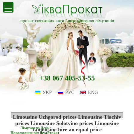
прокат святкових авто /
виготовлення лімузинів
+38 067 405-53-55
УКР
РУС
ENG
Limousine Uzhgorod prices Limousine Tiachiv
prices Limousine Solotvino prices Limousine
Лімузин на День
Limousine hire an equal price
Народження від ikvaProkat