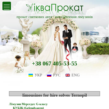
прокат святкових авто /
виготовлення лімузинів
+38 067 405-53-55
УКР
РУС
ENG
limousines for hire solves Ternopil
Лімузин Мерседес G-класу
КУБІК (Gelendvagen)