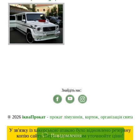
Знайдіть нас:
® 2026
ікваПрокат
- прокат лімузинів, кортеж, організація свята
У зв'язку із хакерською атакою було відновлено резервну
Повідомлення
копію сайту. Перед замовленням уточнюйте ціни!