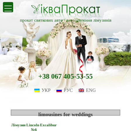
прокат святкових авто /
виготовлення лімузинів
+38 067 405-53-55
УКР
РУС
ENG
limousines for weddings
Лімузин Lincoln Excalibur
№6