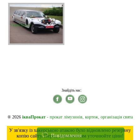
Знайдіть нас:
® 2026
ікваПрокат
- прокат лімузинів, кортеж, організація свята
У зв'язку із хакерською атакою було відновлено резервну
Повідомлення
копію сайту. Перед замовленням уточнюйте ціни!