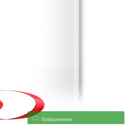
Повідомлення
енням уточнюйте ціни!