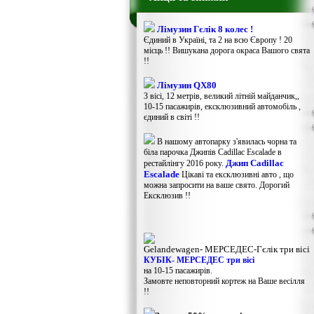
Лімузин Гєлік 8 колес !
Єдиний в Україні, та 2 на всю Європу ! 20
місць !! Вишукана дорога окраса Вашого свята
!!
Лімузин QX80
3 вісі, 12 метрів, великий літній майданчик,,
10-15 пасажирів, ексклюзивний автомобіль ,
єдиний в світі !!
В нашому автопарку з'явилась чорна та
біла парочка Джипів Cadillac Escalade в
Джип Cadillac
рестайлінгу 2016 року.
Escalade
Цікаві та ексклюзивні авто , що
можна запросити на ваше свято. Дорогий
Ексклюзив !!
Gelandewagen​- МЕРСЕДЕС-Гєлік три вісі
КУБІК- МЕРСЕДЕС три вісі
на 10-15 пасажирів.
Замовте неповторний кортеж на Ваше весілля
!!