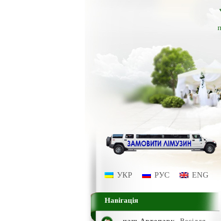
п
УКР
РУС
ENG
Навігація