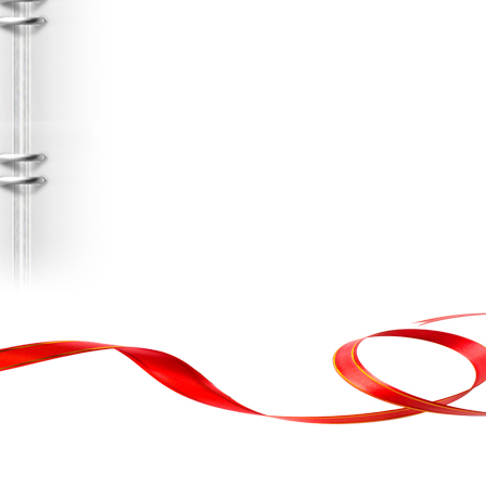
, кортеж, організація свята
ькою атакою було відновлено резервну копію сайту. Перед замовл