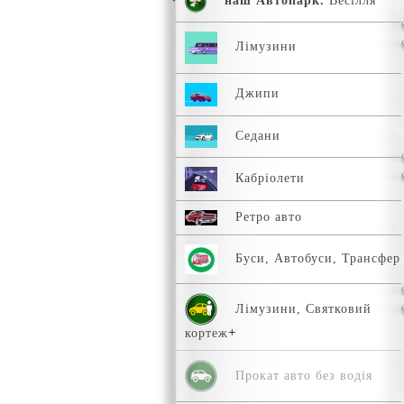
наш Автопарк.
Весілля
Лімузини
Джипи
Седани
Кабріолети
Ретро авто
Буси, Автобуси, Трансфер
Лімузини, Святковий
кортеж
Прокат авто без водія