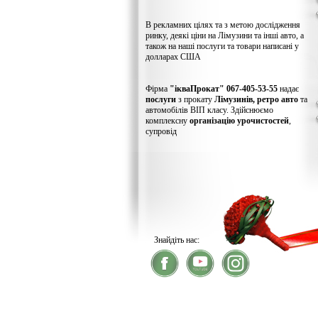
В рекламних цілях та з метою дослідження
ринку, деякі ціни на Лімузини та інші авто, а
також на наші послуги та товари написані у
долларах США
Фірма
"ікваПрокат" 067-405-53-55
надає
послуги
з прокату
Лімузинів, ретро авто
та
автомобілів ВІП класу. Здійснюємо
комплексну
організацію урочистостей
,
супровід
Знайдіть нас:
® 2026
ікваПрокат
- прокат лімузинів
У зв'язку із хакерс