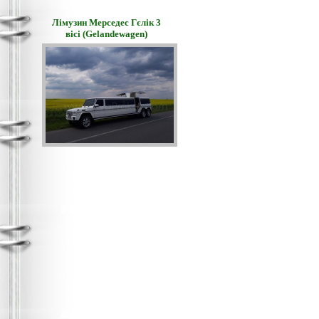
Лімузин Мерседес Гєлік 3
вісі (Gelandewagen)