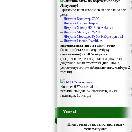
Знижка 50% на вартість послуг
Лімузину!
При замовленні Лімузинів на весілля на весь
день:
--
Лімузин Крайслер С300
--
Лімузин Ніссан Патрол
--
Лімузин Хамер Н2*3 вісі+ балкон
--
Лімузин Мерседес W221
--
Лімузин Мерседес Кубік Кабріо три вісі
--
Лімузин Lincoln Excalibur
використання авто на дівич-вечір
(дєвішнік) та хлоп`ячу вечірку
(мальчішнік) за 50 % вартості
(доїзд та повернення до клієнта рахується
додатково, акція стосується днів Пн-Пт,
регламентується не зайнятістю авто, мінімум 2
години).
МЕГА-лімузин !
Hummer H2*3 osi+balkon;
великий люк для 6-8 пасажирів, 10-15
пасажирів, 10 метрів
Увага!
Ціни орієнтовні, деякі застарілі -
телефонуйте!