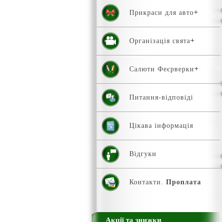
Прикраси для авто
Організація свята
Салюти Феєрверки
Питання-відповіді
Цікава інформація
Відгуки
Контакти.
Проплата
Акції та знижки