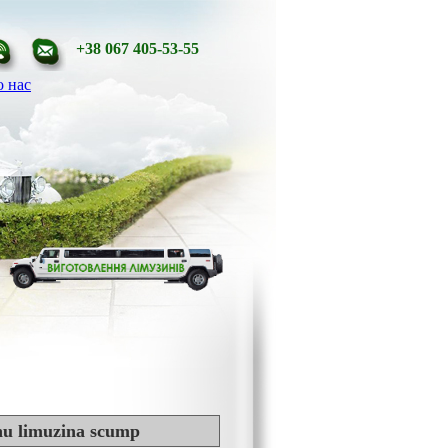
+38 067 405-53-55
 нас
 nu limuzina scump