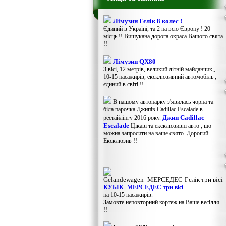
Лімузин Гєлік 8 колес !
Єдиний в Україні, та 2 на всю Європу ! 20
місць !! Вишукана дорога окраса Вашого свята
!!
Лімузин QX80
3 вісі, 12 метрів, великий літній майданчик,,
10-15 пасажирів, ексклюзивний автомобіль ,
єдиний в світі !!
В нашому автопарку з'явилась чорна та
біла парочка Джипів Cadillac Escalade в
Джип Cadillac
рестайлінгу 2016 року.
Escalade
Цікаві та ексклюзивні авто , що
можна запросити на ваше свято. Дорогий
Ексклюзив !!
Gelandewagen​- МЕРСЕДЕС-Гєлік три вісі
КУБІК- МЕРСЕДЕС три вісі
на 10-15 пасажирів.
Замовте неповторний кортеж на Ваше весілля
!!