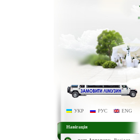
п
УКР
РУС
ENG
Навігація