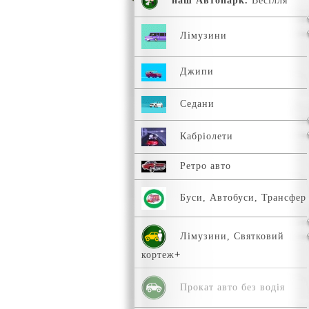
наш Автопарк.
Весілля
Лімузини
Джипи
Седани
Кабріолети
Ретро авто
Буси, Автобуси, Трансфер
Лімузини, Святковий
кортеж
Прокат авто без водія