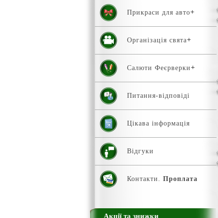
Прикраси для авто
Організація свята
Салюти Феєрверки
Питання-відповіді
Цікава інформація
Відгуки
Контакти.
Проплата
Акції та знижки