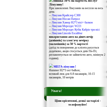
Знижка 50% на вартість послуг
Лімузину!
При замовленні Лімузинів на весілля на весь
день:
--
Лімузин Крайслер С300
--
Лімузин Ніссан Патрол
--
Лімузин Хамер Н2*3 вісі+ балкон
--
Лімузин Мерседес W221
--
Лімузин Мерседес Кубік Кабріо три вісі
--
Лімузин Lincoln Excalibur
використання авто на дівич-вечір
(дєвішнік) та хлоп`ячу вечірку
(мальчішнік) за 50 % вартості
(доїзд та повернення до клієнта рахується
додатково, акція стосується днів Пн-Пт,
регламентується не зайнятістю авто, мінімум 2
години).
МЕГА-лімузин !
Hummer H2*3 osi+balkon;
великий люк для 6-8 пасажирів, 10-15
пасажирів, 10 метрів
Увага!
Ціни орієнтовні, деякі застарілі -
телефонуйте!