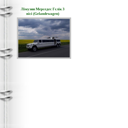
Лімузин Мерседес Гєлік 3
вісі (Gelandewagen)