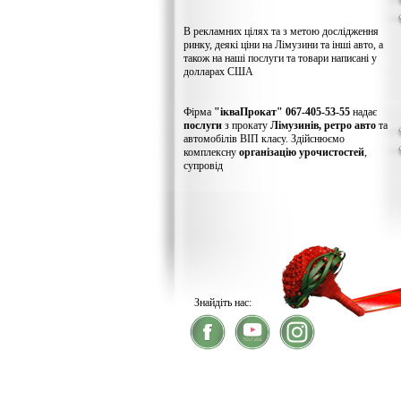
В рекламних цілях та з метою дослідження
ринку, деякі ціни на Лімузини та інші авто, а
також на наші послуги та товари написані у
долларах США
Фірма
"ікваПрокат" 067-405-53-55
надає
послуги
з прокату
Лімузинів, ретро авто
та
автомобілів ВІП класу. Здійснюємо
комплексну
організацію урочистостей
,
супровід
Знайдіть нас:
® 2026
ікваПрокат
- прокат лімузинів
У зв'язку із хакерс