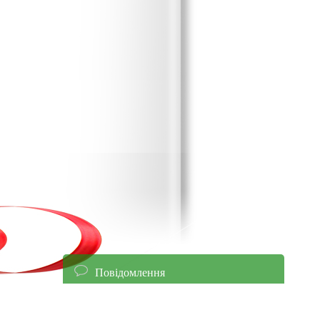
Повідомлення
енням уточнюйте ціни!