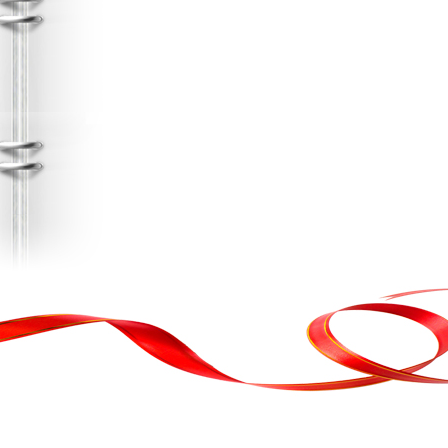
, кортеж, організація свята
ькою атакою було відновлено резервну копію сайту. Перед замовл