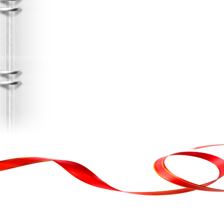
, кортеж, організація свята
ькою атакою було відновлено резервну копію сайту. Перед замовл