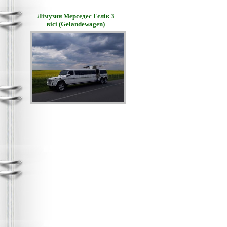
Лімузин Мерседес Гєлік 3
вісі (Gelandewagen)