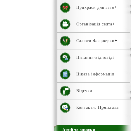
Прикраси для авто
Організація свята
Салюти Феєрверки
Питання-відповіді
Цікава інформація
Відгуки
Контакти.
Проплата
Акції та знижки