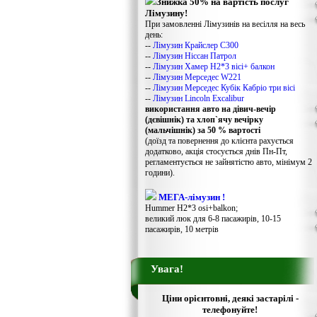
Знижка 50% на вартість послуг
Лімузину!
При замовленні Лімузинів на весілля на весь
день:
--
Лімузин Крайслер С300
--
Лімузин Ніссан Патрол
--
Лімузин Хамер Н2*3 вісі+ балкон
--
Лімузин Мерседес W221
--
Лімузин Мерседес Кубік Кабріо три вісі
--
Лімузин Lincoln Excalibur
використання авто на дівич-вечір
(дєвішнік) та хлоп`ячу вечірку
(мальчішнік) за 50 % вартості
(доїзд та повернення до клієнта рахується
додатково, акція стосується днів Пн-Пт,
регламентується не зайнятістю авто, мінімум 2
години).
МЕГА-лімузин !
Hummer H2*3 osi+balkon;
великий люк для 6-8 пасажирів, 10-15
пасажирів, 10 метрів
Увага!
Ціни орієнтовні, деякі застарілі -
телефонуйте!