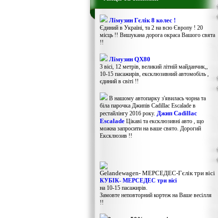
Лімузин Гєлік 8 колес !
Єдиний в Україні, та 2 на всю Європу ! 20
місць !! Вишукана дорога окраса Вашого свята
!!
Лімузин QX80
3 вісі, 12 метрів, великий літній майданчик,,
10-15 пасажирів, ексклюзивний автомобіль ,
єдиний в світі !!
В нашому автопарку з'явилась чорна та
біла парочка Джипів Cadillac Escalade в
Джип Cadillac
рестайлінгу 2016 року.
Escalade
Цікаві та ексклюзивні авто , що
можна запросити на ваше свято. Дорогий
Ексклюзив !!
Gelandewagen​- МЕРСЕДЕС-Гєлік три вісі
КУБІК- МЕРСЕДЕС три вісі
на 10-15 пасажирів.
Замовте неповторний кортеж на Ваше весілля
!!