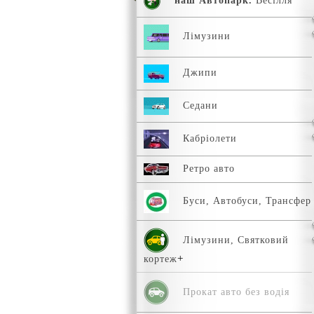
наш Автопарк.
Весілля
Лімузини
Джипи
Седани
Кабріолети
Ретро авто
Буси, Автобуси, Трансфер
Лімузини, Святковий
кортеж
Прокат авто без водія