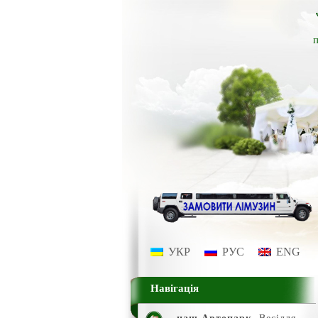
п
УКР
РУС
ENG
Навігація