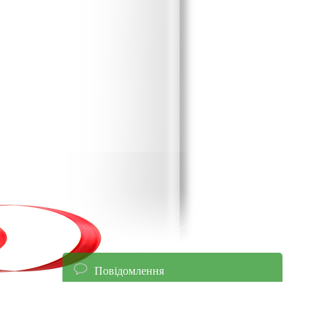
Повідомлення
енням уточнюйте ціни!