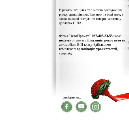
В рекламних цілях та з метою дослідження
ринку, деякі ціни на Лімузини та інші авто, а
також на наші послуги та товари написані у
долларах США
Фірма
"ікваПрокат" 067-405-53-55
надає
послуги
з прокату
Лімузинів, ретро авто
та
автомобілів ВІП класу. Здійснюємо
комплексну
організацію урочистостей
,
супровід
Знайдіть нас:
® 2026
ікваПрокат
- прокат лімузинів
У зв'язку із хакерс