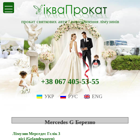
прокат святкових авто /
виготовлення лімузинів
+38 067 405-53-55
УКР
РУС
ENG
Mercedes G Березно
Лімузин Мерседес Гєлік 3
вісі (Gelandewagen)