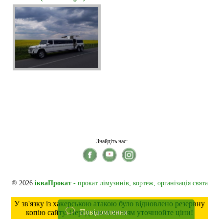
Знайдіть нас:
® 2026
ікваПрокат
- прокат лімузинів, кортеж, організація свята
У зв'язку із хакерською атакою було відновлено резервну
Повідомлення
копію сайту. Перед замовленням уточнюйте ціни!