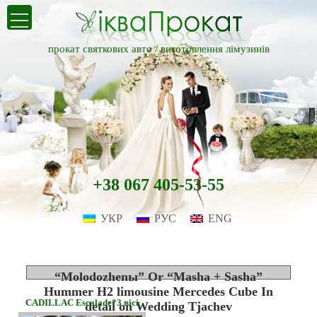
прокат святкових авто /
виготовлення лімузинів
+38 067 405-53-55
УКР
РУС
ENG
“Molodozhenы” Or “Masha + Sasha”
Hummer H2 limousine Mercedes Cube In
CADILLAC Escalade*3 вісі
detail on Wedding Tjachev