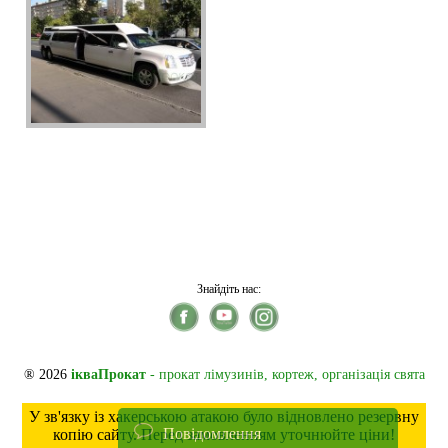
Знайдіть нас:
® 2026
ікваПрокат
- прокат лімузинів, кортеж, організація свята
У зв'язку із хакерською атакою було відновлено резервну
Повідомлення
копію сайту. Перед замовленням уточнюйте ціни!