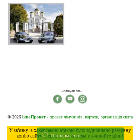
Знайдіть нас:
® 2026
ікваПрокат
- прокат лімузинів, кортеж, організація свята
У зв'язку із хакерською атакою було відновлено резервну
Повідомлення
копію сайту. Перед замовленням уточнюйте ціни!