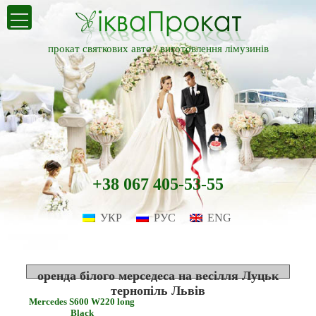
прокат святкових авто /
виготовлення лімузинів
+38 067 405-53-55
УКР
РУС
ENG
оренда білого мерседеса на весілля Луцьк
тернопіль Львів
Mercedes S600 W220 long
Black