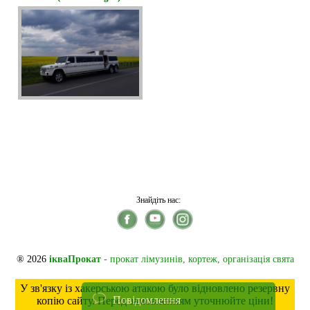
Знайдіть нас:
® 2026
ікваПрокат
- прокат лімузинів, кортеж, організація свята
У зв'язку із хакерською атакою було відновлено резервну
Повідомлення
копію сайту. Перед замовленням уточнюйте ціни!