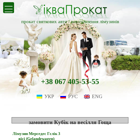
прокат святкових авто /
виготовлення лімузинів
+38 067 405-53-55
УКР
РУС
ENG
замовити Кубік на весілля Гоща
Лімузин Мерседес Гєлік 3
вісі (Gelandewagen)